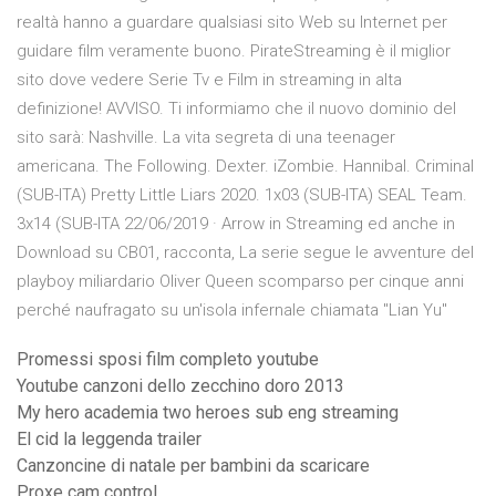
realtà hanno a guardare qualsiasi sito Web su Internet per
guidare film veramente buono. PirateStreaming è il miglior
sito dove vedere Serie Tv e Film in streaming in alta
definizione! AVVISO. Ti informiamo che il nuovo dominio del
sito sarà: Nashville. La vita segreta di una teenager
americana. The Following. Dexter. iZombie. Hannibal. Criminal
(SUB-ITA) Pretty Little Liars 2020. 1x03 (SUB-ITA) SEAL Team.
3x14 (SUB-ITA 22/06/2019 · Arrow in Streaming ed anche in
Download su CB01, racconta, La serie segue le avventure del
playboy miliardario Oliver Queen scomparso per cinque anni
perché naufragato su un'isola infernale chiamata "Lian Yu"
Promessi sposi film completo youtube
Youtube canzoni dello zecchino doro 2013
My hero academia two heroes sub eng streaming
El cid la leggenda trailer
Canzoncine di natale per bambini da scaricare
Proxe cam control