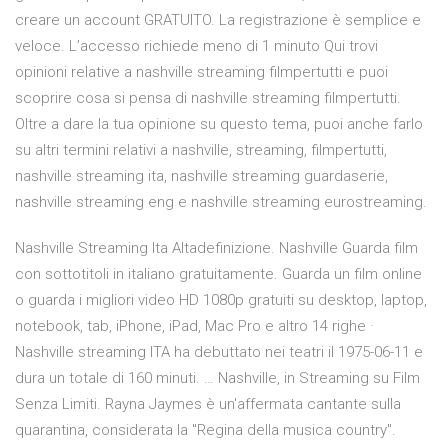
creare un account GRATUITO. La registrazione è semplice e
veloce. L’accesso richiede meno di 1 minuto Qui trovi
opinioni relative a nashville streaming filmpertutti e puoi
scoprire cosa si pensa di nashville streaming filmpertutti.
Oltre a dare la tua opinione su questo tema, puoi anche farlo
su altri termini relativi a nashville, streaming, filmpertutti,
nashville streaming ita, nashville streaming guardaserie,
nashville streaming eng e nashville streaming eurostreaming.
Nashville Streaming Ita Altadefinizione. Nashville Guarda film
con sottotitoli in italiano gratuitamente. Guarda un film online
o guarda i migliori video HD 1080p gratuiti su desktop, laptop,
notebook, tab, iPhone, iPad, Mac Pro e altro 14 righe ·
Nashville streaming ITA ha debuttato nei teatri il 1975-06-11 e
dura un totale di 160 minuti. … Nashville, in Streaming su Film
Senza Limiti. Rayna Jaymes è un'affermata cantante sulla
quarantina, considerata la "Regina della musica country".