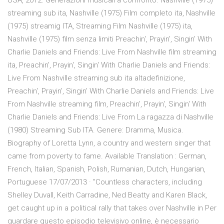
USA, 2012. Generazioni musicali a confronto. Nashville (1975)
streaming sub ita, Nashville (1975) Film completo ita, Nashville
(1975) streamig ITA, Streaming Film Nashville (1975) ita,
Nashville (1975) film senza limiti Preachin', Prayin', Singin' With
Charlie Daniels and Friends: Live From Nashville film streaming
ita, Preachin', Prayin', Singin' With Charlie Daniels and Friends:
Live From Nashville streaming sub ita altadefinizione,
Preachin', Prayin', Singin' With Charlie Daniels and Friends: Live
From Nashville streaming film, Preachin', Prayin', Singin' With
Charlie Daniels and Friends: Live From La ragazza di Nashville
(1980) Streaming Sub ITA. Genere: Dramma, Musica.
Biography of Loretta Lynn, a country and western singer that
came from poverty to fame. Available Translation : German,
French, Italian, Spanish, Polish, Rumanian, Dutch, Hungarian,
Portuguese 17/07/2013 · "Countless characters, including
Shelley Duvall, Keith Carradine, Ned Beatty and Karen Black,
get caught up in a political rally that takes over Nashville in Per
guardare questo episodio televisivo online, è necessario