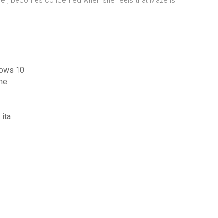
ever, becomes concerned when she feels that Maze is
dows 10
one
 ita