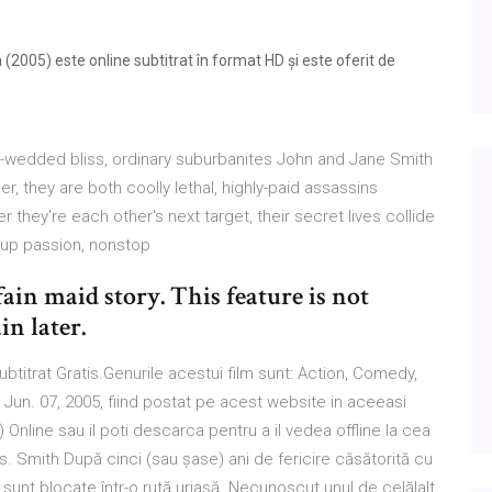
2005) este online subtitrat în format HD și este oferit de
illa-wedded bliss, ordinary suburbanites John and Jane Smith
, they are both coolly lethal, highly-paid assassins
r they're each other's next target, their secret lives collide
-up passion, nonstop
ain maid story. This feature is not
in later.
btitrat Gratis.Genurile acestui film sunt: Action, Comedy,
: Jun. 07, 2005, fiind postat pe acest website in aceeasi
 Online sau il poti descarca pentru a il vedea offline la cea
s. Smith După cinci (sau șase) ani de fericire căsătorită cu
sunt blocate într-o rută uriașă. Necunoscut unul de celălalt,