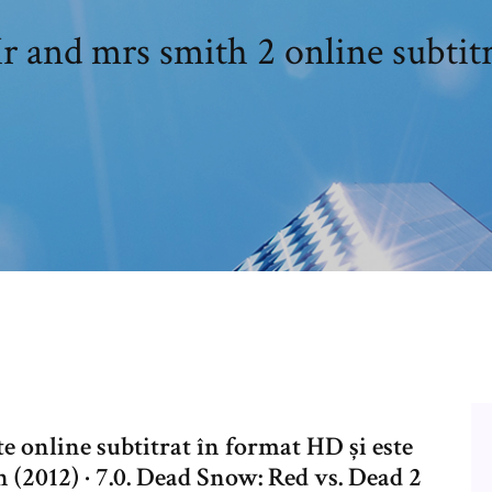
 and mrs smith 2 online subtit
e online subtitrat în format HD și este
n (2012) · 7.0. Dead Snow: Red vs. Dead 2