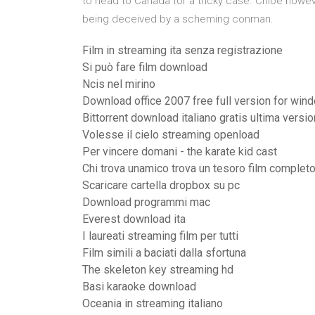
to head to Canada for a tricky case. Chloe how
being deceived by a scheming conman.
Film in streaming ita senza registrazione
Si può fare film download
Ncis nel mirino
Download office 2007 free full version for win
Bittorrent download italiano gratis ultima versi
Volesse il cielo streaming openload
Per vincere domani - the karate kid cast
Chi trova unamico trova un tesoro film completo
Scaricare cartella dropbox su pc
Download programmi mac
Everest download ita
I laureati streaming film per tutti
Film simili a baciati dalla sfortuna
The skeleton key streaming hd
Basi karaoke download
Oceania in streaming italiano