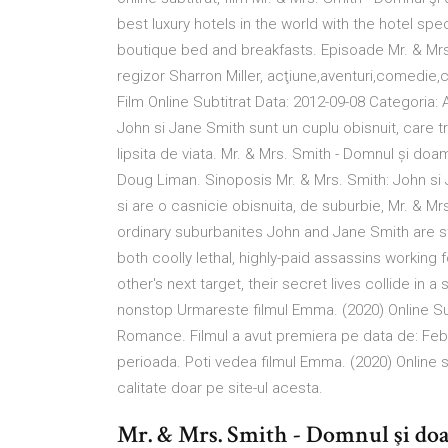
best luxury hotels in the world with the hotel spe
boutique bed and breakfasts. Episoade Mr. & Mrs
regizor Sharron Miller, acţiune,aventuri,comedie,c
Film Online Subtitrat Data: 2012-09-08 Categoria: A
John si Jane Smith sunt un cuplu obisnuit, care tr
lipsita de viata. Mr. & Mrs. Smith - Domnul și doam
Doug Liman. Sinoposis Mr. & Mrs. Smith: John si J
si are o casnicie obisnuita, de suburbie, Mr. & Mrs.
ordinary suburbanites John and Jane Smith are st
both coolly lethal, highly-paid assassins working 
other's next target, their secret lives collide in
nonstop Urmareste filmul Emma. (2020) Online Sub
Romance. Filmul a avut premiera pe data de: Feb.
perioada. Poti vedea filmul Emma. (2020) Online sa
calitate doar pe site-ul acesta.
Mr. & Mrs. Smith - Domnul şi do