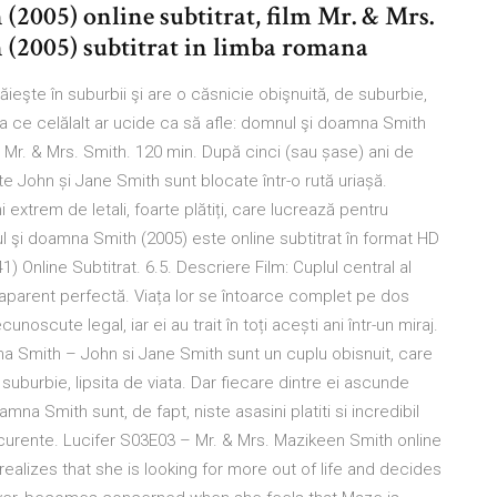
2005) online subtitrat, film Mr. & Mrs.
(2005) subtitrat in limba romana
ăieşte în suburbii şi are o căsnicie obişnuită, de suburbie,
eva ce celălalt ar ucide ca să afle: domnul şi doamna Smith
e … Mr. & Mrs. Smith. 120 min. După cinci (sau șase) ani de
te John și Jane Smith sunt blocate într-o rută uriașă.
extrem de letali, foarte plătiți, care lucrează pentru
ul şi doamna Smith (2005) este online subtitrat în format HD
1) Online Subtitrat. 6.5. Descriere Film: Cuplul central al
ie aparent perfectă. Viața lor se întoarce complet pe dos
noscute legal, iar ei au trait în toți acești ani într-un miraj.
na Smith – John si Jane Smith sunt un cuplu obisnuit, care
 suburbie, lipsita de viata. Dar fiecare dintre ei ascunde
mna Smith sunt, de fapt, niste asasini platiti si incredibil
ncurente. Lucifer S03E03 – Mr. & Mrs. Mazikeen Smith online
 realizes that she is looking for more out of life and decides