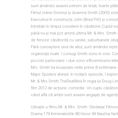
sunt amândoi asasini extrem de letali, foarte plăti
Filmul online Domnul și doamna Smith (2005) est
Executivul în construcții John (Brad Pitt) și consu
întrebări în timpul consilierii în căsătorie.Cuplul 
până nu-și mai pot aminti ultima Mr. & Mrs. Smith 
de fericire căsătorită cu vanilie, suburbanele obi
Fără cunoaștere unul de altul, sunt amândoi niște a
organizații rivale. I coniugi Smith sono in crisi. 
piccolo particolare: i due sono efficientissimi kille
Mrs. Smith ha incassato nelle prime 8 settimane 
Major Spoilers ahead. In today's episode, I explore
Mr. & Mrs Smith TheRealWea În regia lui Doug Li
film 2012 de acțiune, comedie. Un cuplu căsătorit 
când află că ambii sunt asasini angajați de agenț
Uživajte u filmu Mr. & Mrs. Smith. Gledanje Filmova
Drama 179 Kriminalistički 80 Horor 94 Naučna fanta