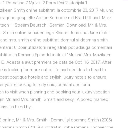
 1 Romansa 7 Mjuzikl 2 Porodični 2 Istorijski 1
ikeen Smith online subtitrat. la octombrie 23, 2017 Mr. und
vorragend gespielte Action-Komödie mit Brad Pitt und. März
utsch — Stream Deutsch [ German] Download. Mr. & Mrs.
. Smith online schauen legal Kkiste. John und Jane nicht
r. and mrs. smith online subtitrat, domnul si doamna smith,
tarii : 0 Doar utilizatorii înregistraţi pot adăuga comentarii
btitrat in Romana.Episodul intitulat "Mr. and Mrs. Mazikeen
te HD. Acesta a avut premiera pe data de Oct. 16, 2017. After
he is looking for more out of life and decides to head to
best boutique hotels and stylish luxury hotels to ensure
 you're looking for city chic, coastal cool or a
ion to visit when planning and booking your luxury vacation
мiт, Mr. and Mrs. Smith. Smart and sexy.. A bored married
ssassins hired by …
 online, Mr. & Mrs. Smith - Domnul şi doamna Smith (2005)
şi doamna Smith (2005) subtitrat in limba romana Uncover the