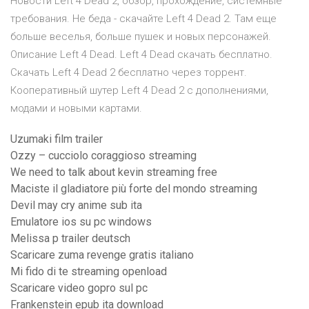
Новости Left 4 Dead 2, обзор, прохождение, системные
требования. Не беда - скачайте Left 4 Dead 2. Там еще
больше веселья, больше пушек и новых персонажей.
Описание Left 4 Dead. Left 4 Dead скачать бесплатно.
Скачать Left 4 Dead 2 бесплатно через торрент.
Кооперативный шутер Left 4 Dead 2 с дополнениями,
модами и новыми картами.
Uzumaki film trailer
Ozzy – cucciolo coraggioso streaming
We need to talk about kevin streaming free
Maciste il gladiatore più forte del mondo streaming
Devil may cry anime sub ita
Emulatore ios su pc windows
Melissa p trailer deutsch
Scaricare zuma revenge gratis italiano
Mi fido di te streaming openload
Scaricare video gopro sul pc
Frankenstein epub ita download