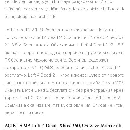
şehirlerden bir kaçış yolu bulmaya çalışacaksınız. Zombi
virüsünün her yere yayıldığını fark ederek ekibinizle birlikte elde
etmiş olduğunuz silahlar ile
Left 4 dead 2 2.1.3.8 бесплатное скачивание. Получить
новую версию Left 4 dead 2. Скачать Left 4 dead 2, версия
2.1.3.8 ✓ Бесплатно ✓ Обновленный Left 4 Dead 2 v2.1.5.5
скачать торрент последнюю версию на русском языке на
ПК бесплатно можно на сайте. Все игры содержат
лекарство и 9/10 (2868 голосов) - Скачать Left 4 Dead 2
бесплатно. Left 4 Dead 2 — игра в жанре шутер от первого
лица, в которой вы должны спастись от зомби. 1 мар 2019
Скачать Left 4 Dead 2 бесплатно и без регистрации через
торрент на PC, RePack. Новая версия игры Left 4 Dead 2.
Ссылки на скачивание, патчи, обновления. Описание игры,
скриншоты и видео.
AÇIKLAMA Left 4 Dead, Xbox 360, OS X ve Microsoft