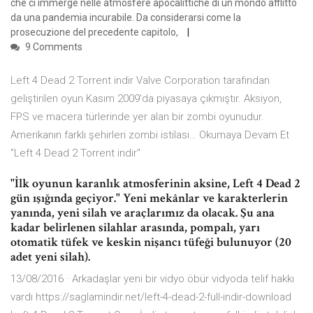
che ci immerge nelle atmosfere apocalittiche di un mondo afflitto
da una pandemia incurabile. Da considerarsi come la
prosecuzione del precedente capitolo,
9 Comments
Left 4 Dead 2 Torrent indir Valve Corporation tarafından
geliştirilen oyun Kasım 2009’da piyasaya çıkmıştır. Aksiyon,
FPS ve macera türlerinde yer alan bir zombi oyunudur.
Amerikanın farklı şehirleri zombi istilası… Okumaya Devam Et
"Left 4 Dead 2 Torrent indir"
"İlk oyunun karanlık atmosferinin aksine, Left 4 Dead 2
gün ışığında geçiyor." Yeni mekânlar ve karakterlerin
yanında, yeni silah ve araçlarımız da olacak. Şu ana
kadar belirlenen silahlar arasında, pompalı, yarı
otomatik tüfek ve keskin nişancı tüfeği bulunuyor (20
adet yeni silah).
13/08/2016 · Arkadaşlar yeni bir vidyo öbür vidyoda telif hakkı
vardı https://saglamindir.net/left-4-dead-2-full-indir-download