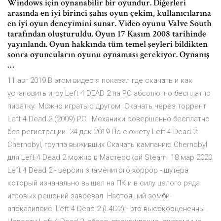
Windows için oynanabilir bir oyundur. Diğerleri
arasında en iyi birinci şahıs oyun çekim, kullanıcılarına
en iyi oyun deneyimini sunar. Video oyunu Valve South
tarafından oluşturuldu. Oyun 17 Kasım 2008 tarihinde
yayınlandı. Oyun hakkında tüm temel şeyleri bildikten
sonra oyuncuların oyunu oynaması gerekiyor. Oynanış
…
11 авг 2019 В этом видео я показал где скачать и как
установить игру Left 4 DEAD 2 на PC абсолютно бесплатно
пиратку. Можно играть с другом Скачать через торрент
Left 4 Dead 2 (2009) PC | Механики совершенно бесплатно
без регистрации. 24 дек 2019 По сюжету Left 4 Dead 2:
Chernobyl, группа выживших Скачать кампанию Chernobyl
для Left 4 Dead 2 можно в Мастерской Steam 18 мар 2020
Left 4 Dead 2 - версия знаменитого хоррор - шутера
который изначально вышел на ПК и в силу целого ряда
игровых решений завоевал Настоящий зомби-
апокалипсис, Left 4 Dead 2 (L4D2) - это высокооцененны .