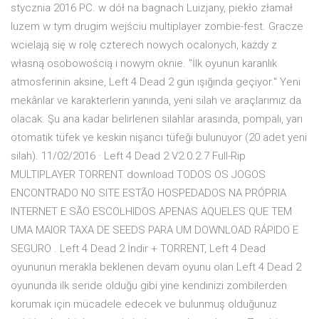
stycznia 2016 PC. w dół na bagnach Luizjany, piekło złamał
luzem w tym drugim wejściu multiplayer zombie-fest. Gracze
wcielają się w rolę czterech nowych ocalonych, każdy z
własną osobowością i nowym oknie. "İlk oyunun karanlık
atmosferinin aksine, Left 4 Dead 2 gün ışığında geçiyor." Yeni
mekânlar ve karakterlerin yanında, yeni silah ve araçlarımız da
olacak. Şu ana kadar belirlenen silahlar arasında, pompalı, yarı
otomatik tüfek ve keskin nişancı tüfeği bulunuyor (20 adet yeni
silah). 11/02/2016 · Left 4 Dead 2 V2.0.2.7 Full-Rip
MULTIPLAYER TORRENT download TODOS OS JOGOS
ENCONTRADO NO SITE ESTÃO HOSPEDADOS NA PRÓPRIA
INTERNET E SÃO ESCOLHIDOS APENAS AQUELES QUE TEM
UMA MAIOR TAXA DE SEEDS PARA UM DOWNLOAD RÁPIDO E
SEGURO . Left 4 Dead 2 İndir + TORRENT, Left 4 Dead
oyununun merakla beklenen devam oyunu olan Left 4 Dead 2
oyununda ilk seride olduğu gibi yine kendinizi zombilerden
korumak için mücadele edecek ve bulunmuş olduğunuz