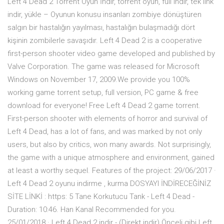
Left 4 Dead 2 Torrent Oyun İndir, torrent oyun, full indir, tek link
indir, yükle – Oyunun konusu insanları zombiye dönüştüren
salgın bir hastalığın yayılması, hastalığın bulaşmadığı dört
kişinin zombilerle savaşıdır. Left 4 Dead 2 is a cooperative
first-person shooter video game developed and published by
Valve Corporation. The game was released for Microsoft
Windows on November 17, 2009.We provide you 100%
working game torrent setup, full version, PC game & free
download for everyone! Free Left 4 Dead 2 game torrent.
First-person shooter with elements of horror and survival of
Left 4 Dead, has a lot of fans, and was marked by not only
users, but also by critics, won many awards. Not surprisingly,
the game with a unique atmosphere and environment, gained
at least a worthy sequel. Features of the project: 29/06/2017 ·
Left 4 Dead 2 oyunu indirme , kurma DOSYAYI İNDİRECEĞİNİZ
SİTE LİNKİ : https: 5 Tane Korkutucu Tank - Left 4 Dead -
Duration: 10:46. Han Kanal Recommended for you.
25/01/2018 · Left 4 Dead 2 indir - (Direkt indir) Önceli gibi Left