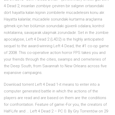
4 Dead 2, insanları zombiye çeviren bir salgının ortasındaki
dört hayatta kalan kişinin zombilerle mücadelesini konu alır.
Hayatta kalanlar, mücadele sonundaki kurtarma araçlarına
gitmek için her bölümün sonundaki güvenli odalara, kontrol
noktalarına, savaşarak ulaşmak zorundadır. Set in the zombie
apocalypse, Left 4 Dead 2 (L4D2) is the highly anticipated
sequel to the award-winning Left 4 Dead, the #1 co-op game
of 2008. This co-operative action horror FPS takes you and
your friends through the cities, swamps and cemeteries of
the Deep South, from Savannah to New Orleans across five
expansive campaigns.
Download torrent Left 4 Dead 1-it means to enter into a
computer generated battle in which the actions of the
players are read and are based on them are the conditions
for confrontation. Feature of game:-For you, the creators of
Half-Life and … Left 4 Dead 2 – PC 0. By Gry Torrentów on 29