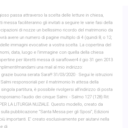
gioso passa attraverso la scelta delle letture in chiesa,
ti messa faciliteranno gli invitati a seguire le varie fasi della
cipazioni di nozze un bellissimo ricordo del matrimonio da
vrà avere un numero di pagine multiplo di 4 (quindi 8, o 12,
 delle immagini evocative a vostra scelta. La copertina del
 nomi, data, luogo e l’immagine con quella della chiesa
pertine per libretti messa di saraflower4 il gio 31 gen 2013
mplimenti!mandami una mail al mio indirizzo:
 grazie buona serata Sara!!! 31/03/2020 · Segui le istruzioni
Salmi responsoriali per il matrimonio In attesa della
ingola partitura, è possibile rivolgersi all'indirizzo di posta
proponiamo l'audio dei cinque Salmi: - Salmo 127 (128) Rit:
PER LA LITURGIA NUZIALE. Questo modello, creato da
 sulla pubblicazione "Santa Messa per gli Sposi", Edizioni
più importanti. E' creato esclusivamente per aiutarvi nella
 e di