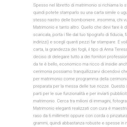
Spesso nel libretto di matrimonio si richiama lo
quindi potete stamparlo su una carta simile o ugua
stesso nastro delle bomboniere..insomma, chi vuol
Matrimonio e tanto altro. Quello che devi fare è d
scaricala, porta i file dal tuo tipografo di fiducia,
indirizzi) e scegli quanti pezzi far stampare. E vo
carta, la grandezza dei fogli, il tipo di Anna Ter
deciso di delegare tutto a dei fornitori professioni
da te è bello, economico ma ricco di insidie anch
cerimonia possiamo tranquillizzarvi dicendovi c
per matrimonio come programma della cerimonia o
preparata per la messa delle tue nozze. Questo sit
parti per le sue funzionalità e per inviarti pubblic
matrimonio. Cerca tra milioni di immagini, fotograf
Matrimonio eleganti realizzati con cura è maestri
raso da 6 millimetri oppure con corda o pinzatur
grammi, quindi abbastanza robuste e spesse in m