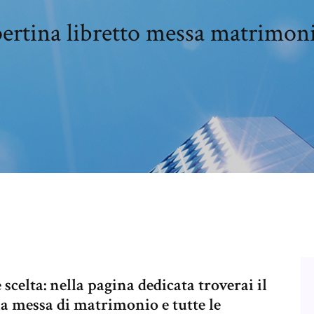
rtina libretto messa matrimoni
celta: nella pagina dedicata troverai il
ella messa di matrimonio e tutte le