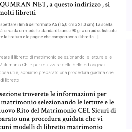
ito QUMRAN NET, a questo indirizzo , si
olti libretti
spettare i limiti del formato A5 (15,0 cm x 21,0 cm). La scelta
à: si va da un modello standard bianco 90 gr a un più sofisticato
care la tiratura e le pagine che comporranno il libretto.
eare il libretto di matrimonio selezionando le letture e le
atrimonio CEI e per realizzare delle belle ed originali
to cosa utile, abbiamo preparato una procedura guidata che
di libretto
 sezione troverete le informazioni per
i matrimonio selezionando le letture e le
 nuovo Rito del Matrimonio CEI. Sicuri di
eparato una procedura guidata che vi
lcuni modelli di libretto matrimonio