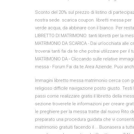
Sconto del 20% sul prezzo di listino di partecipa
nostra sede. scarica coupon. libretti messa per 8
verde acqua, da abbinare con il bianco. Per resta
LIBRETTO DI MATRIMONIO: tanti libretti per la m
MATRIMONIO DA SCARICA - Dai un'occhiata alle cr
troverai tanti fai da te che potrai utilizzare p
MATRIMONIO DA - Cliccando sulle relative immagini
messa - Forum Fai da te Area Aziende. Puoi anch
Immagini libretto messa matrimonio cerca con go
religioso difficile navigazione posto giusto. Testi
passi come realizzare gratis il libretto della mes
sezione troverete le informazioni per creare gratu
le preghiere per la messa tratte dal nuovo Rito de
preparato una procedura guidata che vi consentirà
matrimonio gratuiti facendo il … Buonasera a tut