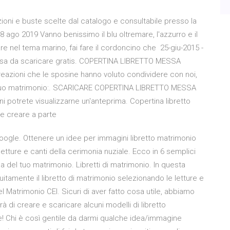
zioni e buste scelte dal catalogo e consultabile presso la
 ago 2019 Vanno benissimo il blu oltremare, l'azzurro e il
re nel tema marino, fai fare il cordoncino che 25-giu-2015 -
essa da scaricare gratis. COPERTINA LIBRETTO MESSA
eazioni che le sposine hanno voluto condividere con noi,
er il tuo matrimonio:. SCARICARE COPERTINA LIBRETTO MESSA
 potrete visualizzarne un'anteprima. Copertina libretto
e creare a parte
ogle. Ottenere un idee per immagini libretto matrimonio
 letture e canti della cerimonia nuziale. Ecco in 6 semplici
sa del tuo matrimonio. Libretti di matrimonio. In questa
itamente il libretto di matrimonio selezionando le letture e
l Matrimonio CEI. Sicuri di aver fatto cosa utile, abbiamo
 di creare e scaricare alcuni modelli di libretto
te! Chi è così gentile da darmi qualche idea/immagine