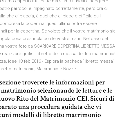
 siamo esperti di fai da te ma siamo riusciti a scegliere
nostro parroco, e impaginato correttamente, però ora ci
 che ci piaccia, è quel che ci piace è difficile da Il
 compresa la copertina; quest’ultima potrà essere
nali per la copertina. Se volete che il vostro matrimonio sia
singola cosa creandola con le vostre mani.. Nel caso del
re una vostra foto da SCARICARE COPERTINA LIBRETTO MESSA
ealizzare gratis il libretto della messa del tuo matrimonio!
zze, idee 18 feb 2016 - Esplora la bacheca "libretto messa"
 Libretto matrimonio, Matrimonio e Nozze.
 sezione troverete le informazioni per
i matrimonio selezionando le letture e le
 nuovo Rito del Matrimonio CEI. Sicuri di
eparato una procedura guidata che vi
lcuni modelli di libretto matrimonio