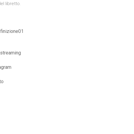
l libretto.
finizione01
o streaming
tagram
to