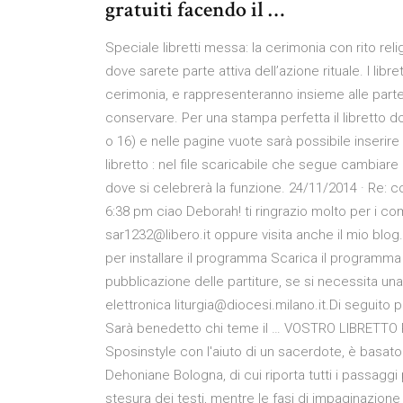
gratuiti facendo il …
Speciale libretti messa: la cerimonia con rito reli
dove sarete parte attiva dell’azione rituale. I libret
cerimonia, e rappresenteranno insieme alle parte
conservare. Per una stampa perfetta il libretto do
o 16) e nelle pagine vuote sarà possibile inserire
libretto : nel file scaricabile che segue cambiare
dove si celebrerà la funzione. 24/11/2014 · Re: co
6:38 pm ciao Deborah! ti ringrazio molto per i co
sar1232@libero.it oppure visita anche il mio blog.
per installare il programma Scarica il programma 
pubblicazione delle partiture, se si necessita una s
elettronica liturgia@diocesi.milano.it.Di seguito 
Sarà benedetto chi teme il … VOSTRO LIBRETTO 
Sposinstyle con l'aiuto di un sacerdote, è basato
Dehoniane Bologna, di cui riporta tutti i passaggi 
stesura dei testi, mentre le fasi di impaginazione