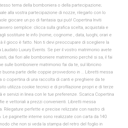
 stesso tema della bomboniera o della partecipazione;
le alla vostra partecipazione di nozze, rilegarlo con lo
e giocare un po di fantasia qui può! Copertina Inviti
avvero semplice: clicca sulla grafica scelta, acquistala e
 fagli sostituire le info (nome, cognome , data, luoghi, orari e
ilà il gioco è fatto. Non ti devi preoccupare di scegliere la
esa Laudato Luxury Events. Se per il vostro matrimonio avete
sti, dai fiori alle bomboniere matrimonio perché si sa, il fai
e sulle bomboniere matrimonio fai da te, sul libricino
he buona parte delle coppie provvedono in … Libretti messa
 copertina di una raccolta di canti e preghiere da te
o utilizza cookie tecnici e di profilazione propri e di terze
ità e servizi in linea con le tue preferenze. Scarica Copertina
ie e vettoriali a prezzi convenienti. Libretti messa
a. Rilegature perfette e precise relizzate con nastro di
a. Le paginette interne sono realizzate con carta da 140
odo che non si veda la stampa del retro del foglio in