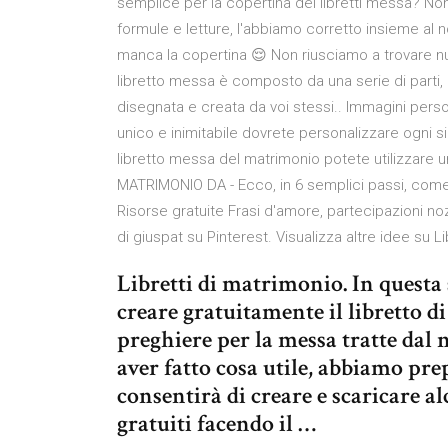
semplice per la copertina dei libretti messa? Non
formule e letture, l'abbiamo corretto insieme al 
manca la copertina 😌 Non riusciamo a trovare nulla
libretto messa è composto da una serie di parti,
disegnata e creata da voi stessi.. Immagini perso
unico e inimitabile dovrete personalizzare ogni 
libretto messa del matrimonio potete utilizza
MATRIMONIO DA - Ecco, in 6 semplici passi, come r
Risorse gratuite Frasi d'amore, partecipazioni no
di giuspat su Pinterest. Visualizza altre idee su
Libretti di matrimonio. In questa
creare gratuitamente il libretto d
preghiere per la messa tratte dal
aver fatto cosa utile, abbiamo pr
consentirà di creare e scaricare a
gratuiti facendo il …