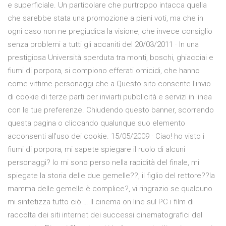
e superficiale. Un particolare che purtroppo intacca quella
che sarebbe stata una promozione a pieni voti, ma che in
ogni caso non ne pregiudica la visione, che invece consiglio
senza problemi a tutti gli accaniti del 20/03/2011 · In una
prestigiosa Università sperduta tra monti, boschi, ghiacciai e
fiumi di porpora, si compiono efferati omicidi, che hanno
come vittime personaggi che a Questo sito consente l'invio
di cookie di terze parti per inviarti pubblicità e servizi in linea
con le tue preferenze. Chiudendo questo banner, scorrendo
questa pagina o cliccando qualunque suo elemento
acconsenti all'uso dei cookie. 15/05/2009 · Ciao! ho visto i
fiumi di porpora, mi sapete spiegare il ruolo di alcuni
personaggi? Io mi sono perso nella rapidità del finale, mi
spiegate la storia delle due gemelle??, il figlio del rettore??la
mamma delle gemelle è complice?, vi ringrazio se qualcuno
mi sintetizza tutto ciò … Il cinema on line sul PC i film di
raccolta dei siti internet dei successi cinematografici del