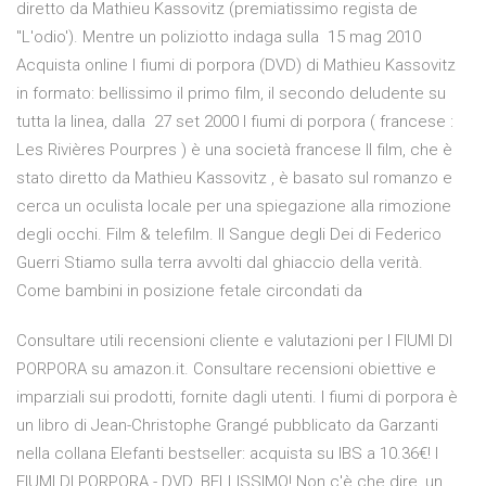
diretto da Mathieu Kassovitz (premiatissimo regista de
"L'odio'). Mentre un poliziotto indaga sulla 15 mag 2010
Acquista online I fiumi di porpora (DVD) di Mathieu Kassovitz
in formato: bellissimo il primo film, il secondo deludente su
tutta la linea, dalla 27 set 2000 I fiumi di porpora ( francese :
Les Rivières Pourpres ) è una società francese Il film, che è
stato diretto da Mathieu Kassovitz , è basato sul romanzo e
cerca un oculista locale per una spiegazione alla rimozione
degli occhi. Film & telefilm. Il Sangue degli Dei di Federico
Guerri Stiamo sulla terra avvolti dal ghiaccio della verità.
Come bambini in posizione fetale circondati da
Consultare utili recensioni cliente e valutazioni per I FIUMI DI
PORPORA su amazon.it. Consultare recensioni obiettive e
imparziali sui prodotti, fornite dagli utenti. I fiumi di porpora è
un libro di Jean-Christophe Grangé pubblicato da Garzanti
nella collana Elefanti bestseller: acquista su IBS a 10.36€! I
FIUMI DI PORPORA - DVD. BELLISSIMO! Non c'è che dire ,un