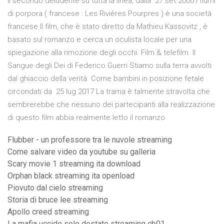
il secondo deludente su tutta la linea, dalla 27 set 2000 I fiumi
di porpora ( francese : Les Rivières Pourpres ) è una società
francese Il film, che è stato diretto da Mathieu Kassovitz , è
basato sul romanzo e cerca un oculista locale per una
spiegazione alla rimozione degli occhi. Film & telefilm. Il
Sangue degli Dei di Federico Guerri Stiamo sulla terra avvolti
dal ghiaccio della verità. Come bambini in posizione fetale
circondati da 25 lug 2017 La trama è talmente stravolta che
sembrerebbe che nessuno dei partecipanti alla realizzazione
di questo film abbia realmente letto il romanzo
Flubber - un professore tra le nuvole streaming
Come salvare video da youtube su galleria
Scary movie 1 streaming ita download
Orphan black streaming ita openload
Piovuto dal cielo streaming
Storia di bruce lee streaming
Apollo creed streaming
La mafia uccide solo destate streaming cb01