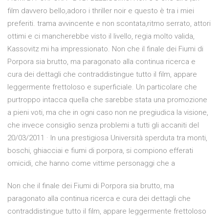
film davvero bello,adoro i thriller noir e questo è tra i miei
preferiti. trama avvincente e non scontata,ritmo serrato, attori
ottimi e ci mancherebbe visto il livello, regia molto valida,
Kassovitz mi ha impressionato. Non che il finale dei Fiumi di
Porpora sia brutto, ma paragonato alla continua ricerca e
cura dei dettagli che contraddistingue tutto il film, appare
leggermente frettoloso e superficiale. Un particolare che
purtroppo intacca quella che sarebbe stata una promozione
a pieni voti, ma che in ogni caso non ne pregiudica la visione,
che invece consiglio senza problemi a tutti gli accaniti del
20/03/2011 · In una prestigiosa Università sperduta tra monti,
boschi, ghiacciai e fiumi di porpora, si compiono efferati
omicidi, che hanno come vittime personaggi che a
Non che il finale dei Fiumi di Porpora sia brutto, ma
paragonato alla continua ricerca e cura dei dettagli che
contraddistingue tutto il film, appare leggermente frettoloso