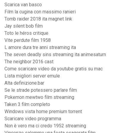
Scarica van basco
Film la cugina con massimo ranieri
Tomb raider 2018 ita magnet link
Jay silent bob film
Toto le héros critique
Vite perdute film 1958
L amore dura tre anni streaming ita
The seven deadly sins streaming ita animesaturn
The neighbor 2016 cast
Come scaricare video da youtube gratis su mac
Lista migliori server emule
Alta definizione.bar
Se le strade potessero parlare film
Pokemon mewtwo film streaming
Taken 3 film completo
Windows vista home premium torrent
Scaricare video programma
Non è vero ma ci credo 1952 streaming
Vincenzo salemme una festa esagerata film