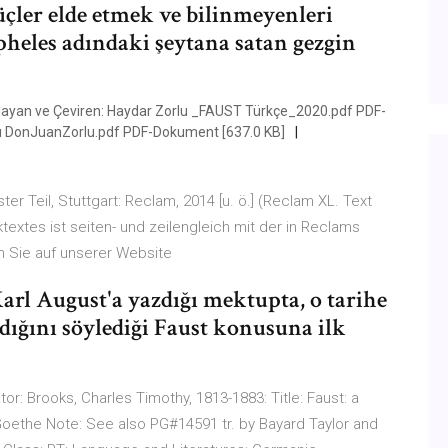
üçler elde etmek ve bilinmeyenleri
eles adındaki şeytana satan gezgin
ayan ve Çeviren: Haydar Zorlu _FAUST Türkçe_2020.pdf PDF-
u DonJuanZorlu.pdf PDF-Dokument [637.0 KB]
r Teil, Stuttgart: Reclam, 2014 [u. ö.] (Reclam XL. Text
extes ist seiten- und zeilengleich mit der in Reclams
en Sie auf unserer Website
arl August'a yazdığı mektupta, o tarihe
ığını söylediği Faust konusuna ilk
r: Brooks, Charles Timothy, 1813-1883: Title: Faust: a
Goethe Note: See also PG#14591 tr. by Bayard Taylor and