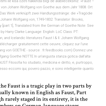
ıtımı ile kısa özeti hakkında bilgi de alabileceksiniz. »Faust –
ama von Johann Wolfgang von Goethe aus dem Jahr 1808. Ort
 Das Werk verknüpft zwei Handlungsstränge: die »Tragödie
Johann Wolfgang von, 1749-1832: Translator: Brooks,
dy [part 1], Translated from the German of Goethe Note: See
d by Harry Clarke Language: English: LoC Class: PT:
 and Icelandic literatures Faust I & II. Johann Wolfgang
élécharger gratuitement cette oeuvre, cliquez sur l'une
lfgang von GOETHE - source : fr.feedbooks.com) Donnez une
lfgang Goethe NOTTE In un'angusta stanza gotica dall'alta
AUST Filosofia ho studiato, medicina e diritto, e, purtroppo,
desso eccomi qui, povero pazzo, e sono intelligente quanto
 Faust is a tragic play in two parts by
ally known in English as Faust, Part
rarely staged in its entirety, it is the
umbers on German-language stages.