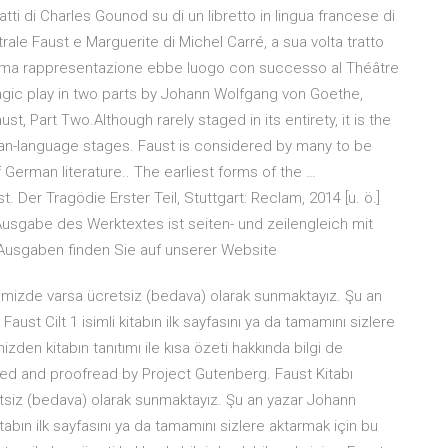
ti di Charles Gounod su di un libretto in lingua francese di
trale Faust e Marguerite di Michel Carré, a sua volta tratto
rima rappresentazione ebbe luogo con successo al Théâtre
tragic play in two parts by Johann Wolfgang von Goethe,
st, Part Two.Although rarely staged in its entirety, it is the
an-language stages. Faust is considered by many to be
erman literature.. The earliest forms of the …
er Tragödie Erster Teil, Stuttgart: Reclam, 2014 [u. ö.]
Ausgabe des Werktextes ist seiten- und zeilengleich mit
k-Ausgaben finden Sie auf unserer Website
elimizde varsa ücretsiz (bedava) olarak sunmaktayız. Şu an
st Cilt 1 isimli kitabın ilk sayfasını ya da tamamını sizlere
izden kitabın tanıtımı ile kısa özeti hakkında bilgi de
ized and proofread by Project Gutenberg. Faust Kitabı
tsiz (bedava) olarak sunmaktayız. Şu an yazar Johann
tabın ilk sayfasını ya da tamamını sizlere aktarmak için bu