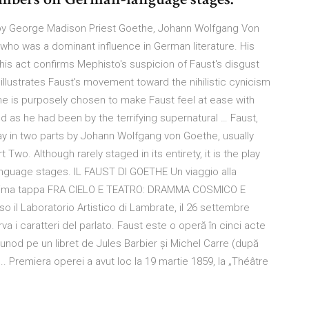
by George Madison Priest Goethe, Johann Wolfgang Von
 who was a dominant influence in German literature. His
his act confirms Mephisto's suspicion of Faust's disgust
 illustrates Faust's movement toward the nihilistic cynicism
me is purposely chosen to make Faust feel at ease with
 as he had been by the terrifying supernatural … Faust,
ay in two parts by Johann Wolfgang von Goethe, usually
 Two. Although rarely staged in its entirety, it is the play
nguage stages. IL FAUST DI GOETHE Un viaggio alla
 Prima tappa FRA CIELO E TEATRO: DRAMMA COSMICO E
l Laboratorio Artistico di Lambrate, il 26 settembre
a i caratteri del parlato. Faust este o operă în cinci acte
nod pe un libret de Jules Barbier și Michel Carre (după
 Premiera operei a avut loc la 19 martie 1859, la „Théâtre