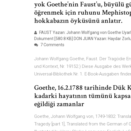
yok Goethe’nin Faust’u, büyülü g
öğrenmek için ruhunu Mephistoph
hokkabazın öyküsünü anlatır.
FAUST Yazan: Johann Wolfgang von Goethe Uyarl
Dokument [580.8 KB] DON JUAN Yazan: Haydar Zorl
7 Comments
Johann Wolfgang Goethe, Faust. Der Tragödie Erste
und Kontext, Nr. 19152.) Diese Ausgabe des Werkt
Universal-Bibliothek Nr. 1. E-Book-Ausgaben find
Goethe, 16.2.1788 tarihinde Dük K
kadarki hayatının tümünü kapsad
eğildiği zamanlar
Goethe, Johann Wolfgang von, 1749-1832: Translato
Tragedy [part 1], Translated from the German of 