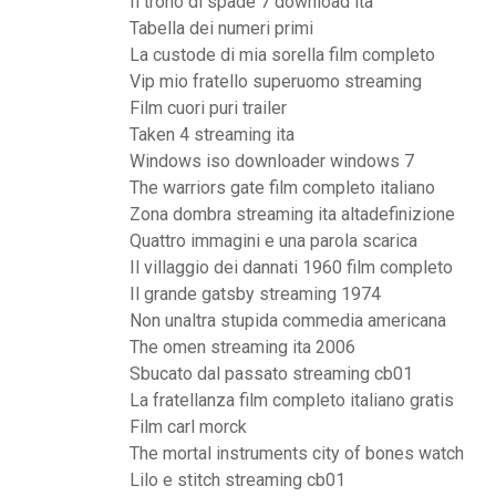
Il trono di spade 7 download ita
Tabella dei numeri primi
La custode di mia sorella film completo
Vip mio fratello superuomo streaming
Film cuori puri trailer
Taken 4 streaming ita
Windows iso downloader windows 7
The warriors gate film completo italiano
Zona dombra streaming ita altadefinizione
Quattro immagini e una parola scarica
Il villaggio dei dannati 1960 film completo
Il grande gatsby streaming 1974
Non unaltra stupida commedia americana
The omen streaming ita 2006
Sbucato dal passato streaming cb01
La fratellanza film completo italiano gratis
Film carl morck
The mortal instruments city of bones watch
Lilo e stitch streaming cb01