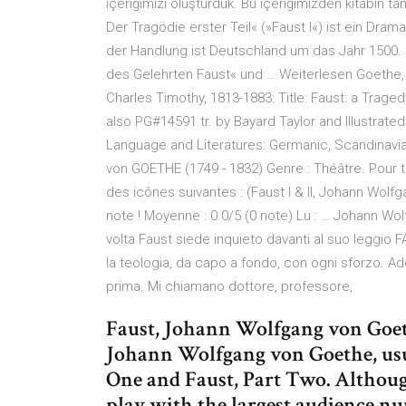
içeriğimizi oluşturduk. Bu içeriğimizden kitabın tan
Der Tragödie erster Teil« (»Faust I«) ist ein Dr
der Handlung ist Deutschland um das Jahr 1500.
des Gelehrten Faust« und … Weiterlesen Goethe, 
Charles Timothy, 1813-1883: Title: Faust: a Trage
also PG#14591 tr. by Bayard Taylor and Illustrate
Language and Literatures: Germanic, Scandinavian,
von GOETHE (1749 - 1832) Genre : Théâtre. Pour t
des icônes suivantes : (Faust I & II, Johann Wo
note ! Moyenne : 0.0/5 (0 note) Lu : … Johann Wo
volta Faust siede inquieto davanti al suo leggio F
la teologia, da capo a fondo, con ogni sforzo. A
prima. Mi chiamano dottore, professore,
Faust, Johann Wolfgang von Goethe
Johann Wolfgang von Goethe, usu
One and Faust, Part Two. Although 
play with the largest audience n