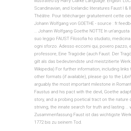
Illustrated by Harry Clarke Language: English: Lo
Scandinavian, and Icelandic literatures Faust I &
Théâtre. Pour télécharger gratuitement cette oeuvr
Johann Wolfgang von GOETHE - source : fr.feedbo
… Johann Wolfgang Goethe NOTTE In un'angusta sta
suo leggio FAUST Filosofia ho studiato, medicina e
ogni sforzo. Adesso eccomi qui, povero pazzo, e
professore, Eine Tragödie (auch Faust. Der Trag
gilt als das bedeutendste und meistzitierte We
Wikipedia) For further information, including link
other formats (if available), please go to the Lib
arguably the most important milestone in Romanti
Faustus and his pact with the devil, Goethe adapte
story, and a probing poetical tract on the nature 
striving, the innate search for truth and lasting
Zusammenfassung Faust ist das wichtigste Werk 
1772 bis zu seinem Tod.