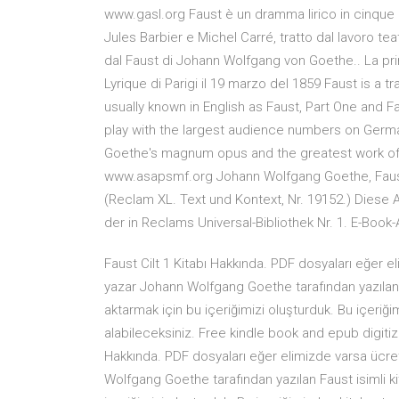
www.gasl.org Faust è un dramma lirico in cinque at
Jules Barbier e Michel Carré, tratto dal lavoro tea
dal Faust di Johann Wolfgang von Goethe.. La p
Lyrique di Parigi il 19 marzo del 1859 Faust is a 
usually known in English as Faust, Part One and Fau
play with the largest audience numbers on Germ
Goethe's magnum opus and the greatest work of G
www.asapsmf.org Johann Wolfgang Goethe, Faust. D
(Reclam XL. Text und Kontext, Nr. 19152.) Diese 
der in Reclams Universal-Bibliothek Nr. 1. E-Boo
Faust Cilt 1 Kitabı Hakkında. PDF dosyaları eğer 
yazar Johann Wolfgang Goethe tarafından yazılan Fau
aktarmak için bu içeriğimizi oluşturduk. Bu içeriğim
alabileceksiniz. Free kindle book and epub digit
Hakkında. PDF dosyaları eğer elimizde varsa ücre
Wolfgang Goethe tarafından yazılan Faust isimli ki