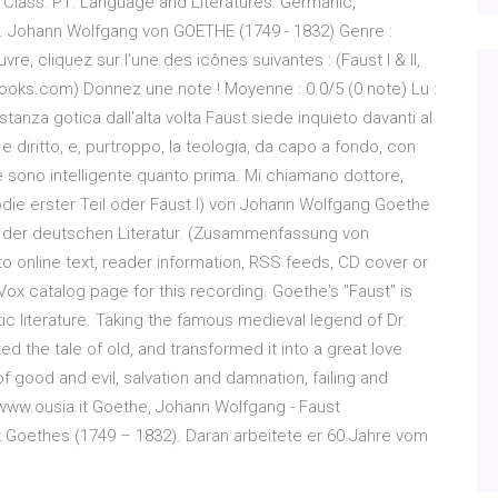
C Class: PT: Language and Literatures: Germanic,
 II. Johann Wolfgang von GOETHE (1749 - 1832) Genre :
e, cliquez sur l'une des icônes suivantes : (Faust I & II,
oks.com) Donnez une note ! Moyenne : 0.0/5 (0 note) Lu :
nza gotica dall'alta volta Faust siede inquieto davanti al
 diritto, e, purtroppo, la teologia, da capo a fondo, con
 sono intelligente quanto prima. Mi chiamano dottore,
ödie erster Teil oder Faust I) von Johann Wolfgang Goethe
rk der deutschen Literatur. (Zusammenfassung von
s to online text, reader information, RSS feeds, CD cover or
riVox catalog page for this recording. Goethe's "Faust" is
c literature. Taking the famous medieval legend of Dr.
d the tale of old, and transformed it into a great love
of good and evil, salvation and damnation, failing and
 … www.ousia.it Goethe, Johann Wolfgang - Faust
Goethes (1749 – 1832). Daran arbeitete er 60 Jahre vom