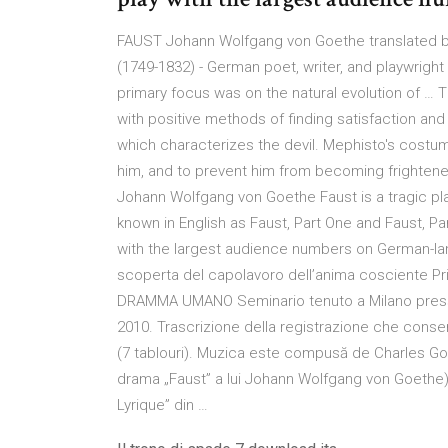
FAUST Johann Wolfgang von Goethe translated 
(1749-1832) - German poet, writer, and playwright
primary focus was on the natural evolution of … T
with positive methods of finding satisfaction and
which characterizes the devil. Mephisto's costu
him, and to prevent him from becoming frightened
Johann Wolfgang von Goethe Faust is a tragic pl
known in English as Faust, Part One and Faust, Part
with the largest audience numbers on German-la
scoperta del capolavoro dell’anima cosciente
DRAMMA UMANO Seminario tenuto a Milano presso i
2010. Trascrizione della registrazione che conserv
(7 tablouri). Muzica este compusă de Charles Gou
drama „Faust” a lui Johann Wolfgang von Goethe)..
Lyrique” din …