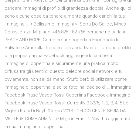
del profilo è 170×170 px; per una resa ottimale il consiglio è di
caricare immagini di profilo di grandezza doppia. Anche qui ci
sono alcune cose da tenere a mente quando carichi la tua
immagine … < Bellissime Immagini >, Serra Do Salitre, Minas
Gerais, Brazil. Mi piace: 446.825 · 82.766 persone ne parlano.
PEACE AND HOPE. Come creare copertina Facebook di
Salvatore Aranzulla. Rendere più accattivante il proprio profilo
o la propria pagina Facebook aggiungendo una bella
immagine di copertina è sicuramente una pratica molto
diffusa tra gli utenti di questo celebre social network, e tu,
ovviamente, non sei da meno. Stufo però di utilizzare come
immagine di copertina le solite foto, hai deciso di … Immagine
Facebook Frase Vasco Rossi Copertina Facebook. Immagine
Facebook Frase Vasco Rossi. Currently 3.33/5; 1; 2; 3; 4; 5 Le
Migliori Frasi Di Nayt. 9 luglio 2013 · CERCO GENTE SERIA DA
METTERE COME ADMIN! Le Migliori Frasi Di Nayt ha aggiornato
la sua immagine di copertina…