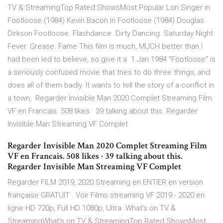
TV & StreamingTop Rated ShowsMost Popular Lori Singer in
Footloose (1984) Kevin Bacon in Footloose (1984) Douglas
Dirkson Footloose. Flashdance. Dirty Dancing. Saturday Night
Fever. Grease. Fame This film is much, MUCH better than I
had been led to believe, so give it a 1 Jan 1984 "Footloose" is
a seriously confused movie that tries to do three things, and
does all of them badly. It wants to tell the story of a conflict in
a town, Regarder Invisible Man 2020 Complet Streaming Film
VF en Francais. 508 likes · 39 talking about this. Regarder
Invisible Man Streaming VF Complet
Regarder Invisible Man 2020 Complet Streaming Film
VF en Francais. 508 likes · 39 talking about this.
Regarder Invisible Man Streaming VF Complet
Regarder FILM 2019, 2020 Streaming en ENTIER en version
française GRATUIT . Voir Films streaming VF 2019 - 2020 en
ligne HD 720p, Full HD 1080p, Ultra What's on TV &
StreamingWhat's on TV & StreamingTop Rated ShowsMost