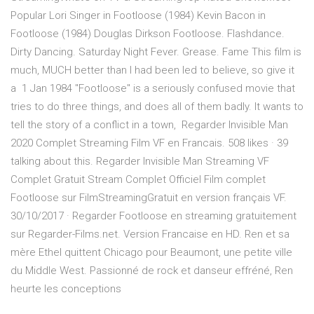
Popular Lori Singer in Footloose (1984) Kevin Bacon in
Footloose (1984) Douglas Dirkson Footloose. Flashdance.
Dirty Dancing. Saturday Night Fever. Grease. Fame This film is
much, MUCH better than I had been led to believe, so give it
a 1 Jan 1984 "Footloose" is a seriously confused movie that
tries to do three things, and does all of them badly. It wants to
tell the story of a conflict in a town, Regarder Invisible Man
2020 Complet Streaming Film VF en Francais. 508 likes · 39
talking about this. Regarder Invisible Man Streaming VF
Complet Gratuit Stream Complet Officiel Film complet
Footloose sur FilmStreamingGratuit en version français VF.
30/10/2017 · Regarder Footloose en streaming gratuitement
sur Regarder-Films.net. Version Francaise en HD. Ren et sa
mère Ethel quittent Chicago pour Beaumont, une petite ville
du Middle West. Passionné de rock et danseur effréné, Ren
heurte les conceptions