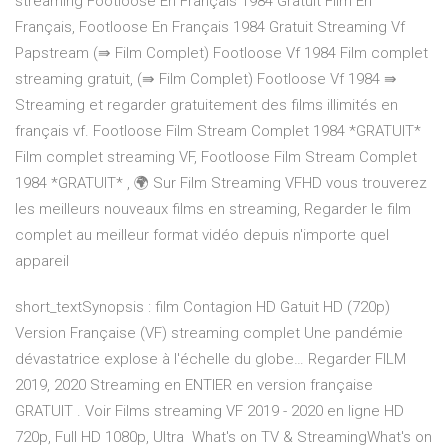
streaming Footloose En Français 1984 Gratuit Film En
Français, Footloose En Français 1984 Gratuit Streaming Vf
Papstream (⇛ Film Complet) Footloose Vf 1984 Film complet
streaming gratuit, (⇛ Film Complet) Footloose Vf 1984 ⇛
Streaming et regarder gratuitement des films illimités en
français vf. Footloose Film Stream Complet 1984 *GRATUIT*
Film complet streaming VF, Footloose Film Stream Complet
1984 *GRATUIT* , 🌍 Sur Film Streaming VFHD vous trouverez
les meilleurs nouveaux films en streaming, Regarder le film
complet au meilleur format vidéo depuis n'importe quel
appareil
short_textSynopsis : film Contagion HD Gatuit HD (720p)
Version Française (VF) streaming complet Une pandémie
dévastatrice explose à l'échelle du globe… Regarder FILM
2019, 2020 Streaming en ENTIER en version française
GRATUIT . Voir Films streaming VF 2019 - 2020 en ligne HD
720p, Full HD 1080p, Ultra What's on TV & StreamingWhat's on