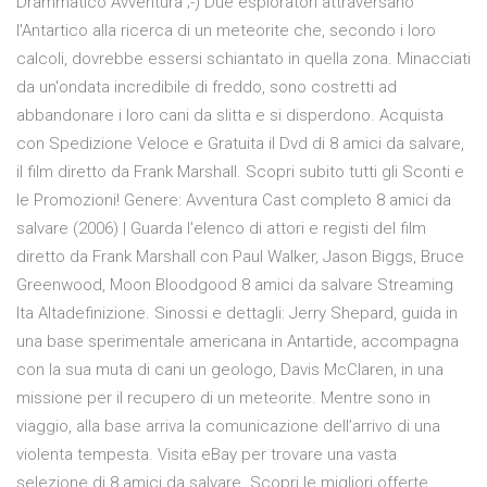
Drammatico Avventura ;-) Due esploratori attraversano
l'Antartico alla ricerca di un meteorite che, secondo i loro
calcoli, dovrebbe essersi schiantato in quella zona. Minacciati
da un'ondata incredibile di freddo, sono costretti ad
abbandonare i loro cani da slitta e si disperdono. Acquista
con Spedizione Veloce e Gratuita il Dvd di 8 amici da salvare,
il film diretto da Frank Marshall. Scopri subito tutti gli Sconti e
le Promozioni! Genere: Avventura Cast completo 8 amici da
salvare (2006) | Guarda l'elenco di attori e registi del film
diretto da Frank Marshall con Paul Walker, Jason Biggs, Bruce
Greenwood, Moon Bloodgood 8 amici da salvare Streaming
Ita Altadefinizione. Sinossi e dettagli: Jerry Shepard, guida in
una base sperimentale americana in Antartide, accompagna
con la sua muta di cani un geologo, Davis McClaren, in una
missione per il recupero di un meteorite. Mentre sono in
viaggio, alla base arriva la comunicazione dell’arrivo di una
violenta tempesta. Visita eBay per trovare una vasta
selezione di 8 amici da salvare. Scopri le migliori offerte,