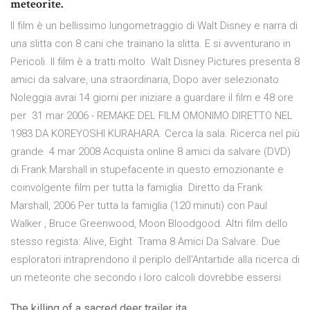
meteorite.
Il film è un bellissimo lungometraggio di Walt Disney e narra di
una slitta con 8 cani che trainano la slitta. E si avventurano in
Pericoli. Il film è a tratti molto Walt Disney Pictures presenta 8
amici da salvare, una straordinaria, Dopo aver selezionato
Noleggia avrai 14 giorni per iniziare a guardare il film e 48 ore
per 31 mar 2006 - REMAKE DEL FILM OMONIMO DIRETTO NEL
1983 DA KOREYOSHI KURAHARA. Cerca la sala. Ricerca nel più
grande 4 mar 2008 Acquista online 8 amici da salvare (DVD)
di Frank Marshall in stupefacente in questo emozionante e
coinvolgente film per tutta la famiglia Diretto da Frank
Marshall, 2006 Per tutta la famiglia (120 minuti) con Paul
Walker , Bruce Greenwood, Moon Bloodgood. Altri film dello
stesso regista: Alive, Eight Trama 8 Amici Da Salvare. Due
esploratori intraprendono il periplo dell'Antartide alla ricerca di
un meteorite che secondo i loro calcoli dovrebbe essersi
The killing of a sacred deer trailer ita