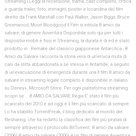
Streaming | Leggi la recensione, trama, cast completo, critica
e guarda trailer, foto, immagini, poster e locandina del film
diretto da Frank Marshall con Paul Walker, Jason Biggs, Bruce
Greenwood, Moon Bloodgood Il Film si intitola 8 amici da
salvare, di genere Avventura Disponibile solo qui per tutti i
dispositivi mobili e fissi in Streaming, la durata è di ed è stato
prodotto in . Remake del classico giapponese Antarctica , 8
Amici da Salvare racconta la storia vera di un’eroica muta di
cani da slitta abbandonata a se stessa in Antartide, a seguito
di un’evacuazione di emergenza durante una Il film 8 amici da
salvare in streaming legale completo è disponibile in italiano
su Disney+, Microsoft Store. Per ogni piattaforma streaming
scopri se … 8 AMICI DA SALVARE Regia E' stato il film più
scaricato del 2010 e ad oggi è il film più scaricato di sempre.
Lo ha stabilito TorrentFreak, il blog dedicato al mondo del
filesharing, che ha redatto la classifica dei film più piratati di
sempre attraverso il protocollo BitTorrent. 8 amici da salvare
(2006) 8 amici da salvare (2006) è un film di genere Avventura