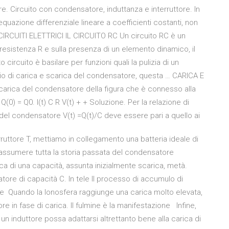
e. Circuito con condensatore, induttanza e interruttore. In
’equazione differenziale lineare a coefficienti costanti, non
CIRCUITI ELETTRICI IL CIRCUITO RC Un circuito RC è un
 resistenza R e sulla presenza di un elemento dinamico, il
ircuito è basilare per funzioni quali la pulizia di un
cipio di carica e scarica del condensatore, questa … CARICA E
rica del condensatore della figura che è connesso alla
0) = Q0. I(t) C R V(t) + + Soluzione. Per la relazione di
pi del condensatore V(t) =Q(t)/C deve essere pari a quello ai
ruttore T, mettiamo in collegamento una batteria ideale di
riassumere tutta la storia passata del condensatore
ica di una capacità, assunta inizialmente scarica, metà.
ore di capacità C. In tele Il processo di accumulo di
te Quando la Ionosfera raggiunge una carica molto elevata,
in fase di carica. Il fulmine è la manifestazione Infine,
 un induttore possa adattarsi altrettanto bene alla carica di