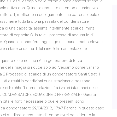
one sull'oscilloscopio delle forme d'onda caratteristiche di
lo attivo con: Quindi la costante di tempo di carica vale:.
ruttore T, mettiamo in collegamento una batteria ideale di
riassumere tutta la storia passata del condensatore
ica di una capacità, assunta inizialmente scarica, metà.
ore di capacità C. In tele Il processo di accumulo di
te Quando la Ionosfera raggiunge una carica molto elevata,
 in fase di carica. Il fulmine è la manifestazione
n questo caso non ho nè un generatore di forza
one della maglia si riduce solo ad: Vediamo come variano
a 2 Processo di scarica di un condensatore Santi Strati 1
i circuiti in condizioni quasi stazionarie possono
e di Kirchhoff come relazioni fra i valori istantanei delle
 UN CONDENSATORE EQUAZIONE DIFFERENZIALE - Questa
 cita le fonti necessarie o quelle presenti sono
arica condensatore 29/04/2013, 17:47 Perché in questo caso
 di studiare la costante di tempo avrei considerato la