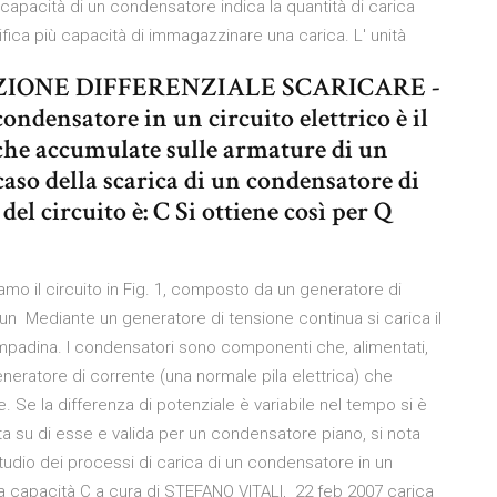
 capacità di un condensatore indica la quantità di carica
fica più capacità di immagazzinare una carica. L' unità
IONE DIFFERENZIALE SCARICARE -
condensatore in un circuito elettrico è il
iche accumulate sulle armature di un
aso della scarica di un condensatore di
el circuito è: C Si ottiene così per Q
amo il circuito in Fig. 1, composto da un generatore di
eun Mediante un generatore di tensione continua si carica il
mpadina. I condensatori sono componenti che, alimentati,
eratore di corrente (una normale pila elettrica) che
e. Se la differenza di potenziale è variabile nel tempo si è
a su di esse e valida per un condensatore piano, si nota
tudio dei processi di carica di un condensatore in un
ua capacità C a cura di STEFANO VITALI, 22 feb 2007 carica