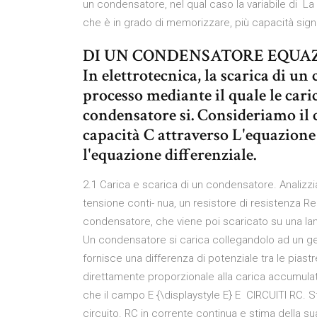
un condensatore, nel qual caso la variabile di La
che è in grado di memorizzare, più capacità signi
DI UN CONDENSATORE EQUAZ
In elettrotecnica, la scarica di un 
processo mediante il quale le car
condensatore si. Consideriamo il c
capacità C attraverso L'equazione d
l'equazione differenziale.
2.1 Carica e scarica di un condensatore. Analizzi
tensione conti- nua, un resistore di resistenza R
condensatore, che viene poi scaricato su una la
Un condensatore si carica collegandolo ad un gen
fornisce una differenza di potenziale tra le piastr
direttamente proporzionale alla carica accumulat
che il campo E {\displaystyle E} E CIRCUITI RC. S
circuito. RC in corrente continua e stima della s