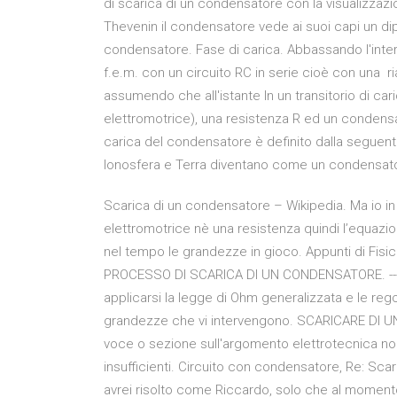
di scarica di un condensatore con la visualizzazi
Thevenin il condensatore vede ai suoi capi un dipo
condensatore. Fase di carica. Abbassando l'inter
f.e.m. con un circuito RC in serie cioè con una 
assumendo che all'istante In un transitorio di car
elettromotrice), una resistenza R ed un condensat
carica del condensatore è definito dalla seguen
Ionosfera e Terra diventano come un condensatore
Scarica di un condensatore – Wikipedia. Ma io i
elettromotrice nè una resistenza quindi l’equazi
nel tempo le grandezze in gioco. Appunti di Fisic
PROCESSO DI SCARICA DI UN CONDENSATORE. ----- A
applicarsi la legge di Ohm generalizzata e le regol
grandezze che vi intervengono. SCARICARE DI
voce o sezione sull'argomento elettrotecnica non
insufficienti. Circuito con condensatore, Re: Sc
avrei risolto come Riccardo, solo che al momento