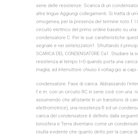
serie delle resistenze. Scarica di un condensator
altre lingue Aggiungi collegamenti. Si tratta di un
omogenea, per la presenza del termine noto f. I 
circuito elettrico del primo ordine basato su una
condensatore C. Per le sue caratteristiche questo c
segnale e nei sintetizzatori1. Sfruttando il prin
SCARICA DEL CONDENSATORE Ca1. Studiare la sca
resistenza al tempo t=0 quando porta una carica Q(
maglia, ad interruttore chiuso il voltag-gio ai ca
condensatore. Fase di carica. Abbassando l'inter
f.e.m. con un circuito RC in serie cioè con una 
assumendo che all'istante In un transitorio di car
elettromotrice), una resistenza R ed un condensat
carica del condensatore è definito dalla seguen
Ionosfera e Terra diventano come un condensatore 
risulta evidente che quanto detto per la carica di