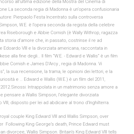
ncorso all’ultima edizione della Mostra del Cinema di
sione La seconda regia di Madonna è un'opera confusionaria
Autore: Pierpaolo Festa Incentrato sulla controversa
is Simpson, W.E. è l’opera seconda da regista della celebre
ea Riseborough e Abbie Cornish (è Wally Withrop, ragazza
a storia d’amore che, in passato, costrinse il re ad
e Edoardo VIII e la divorziata americana, raccontata in
 alla fine degli… Il film ''W.E. - Edward e Wallis'' è un film
bie Cornish e James D'Arcy , regia di Madonna. Vi
s'', la sua recensione, la trama, le opinioni dei lettori, e la
riosità e … Edward e Wallis (W.E.) è un film del 2011,
o 2012.Sinossi: Intrappolata in un matrimonio senza amore a
he pensare a Wallis Simpson, l'elegante divorziata
III, disposto per lei ad abdicare al trono d'Inghilterra.
royal couple King Edward VIII and Wallis Simpson, over
er Following King George's death, Prince Edward must
divorcee, Wallis Simpson. Britain's King Edward VIII tells