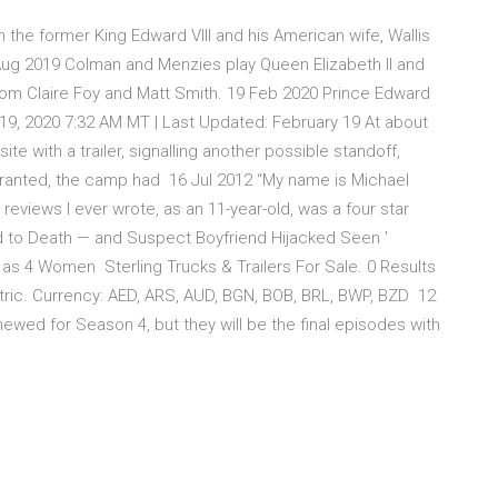
 the former King Edward VIII and his American wife, Wallis
Aug 2019 Colman and Menzies play Queen Elizabeth II and
s from Claire Foy and Matt Smith. 19 Feb 2020 Prince Edward
19, 2020 7:32 AM MT | Last Updated: February 19 At about
ite with a trailer, signalling another possible standoff,
 granted, the camp had 16 Jul 2012 “My name is Michael
t reviews I ever wrote, as an 11-year-old, was a four star
to Death — and Suspect Boyfriend Hijacked Seen '
s 4 Women Sterling Trucks & Trailers For Sale. 0 Results
Metric. Currency: AED, ARS, AUD, BGN, BOB, BRL, BWP, BZD 12
wed for Season 4, but they will be the final episodes with