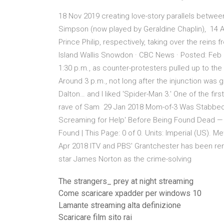
18 Nov 2019 creating love-story parallels between
Simpson (now played by Geraldine Chaplin), 14 
Prince Philip, respectively, taking over the rein
Island Wallis Snowdon · CBC News · Posted: Feb 
1:30 p.m., as counter-protesters pulled up to the s
Around 3 p.m., not long after the injunction was
Dalton… and I liked 'Spider-Man 3.' One of the firs
rave of Sam 29 Jan 2018 Mom-of-3 Was Stabbed 
Screaming for Help' Before Being Found Dead — a
Found | This Page: 0 of 0. Units: Imperial (US). 
Apr 2018 ITV and PBS' Grantchester has been rene
star James Norton as the crime-solving
The strangers_ prey at night streaming
Come scaricare xpadder per windows 10
Lamante streaming alta definizione
Scaricare film sito rai