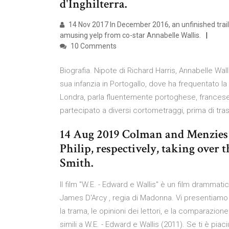
d'Inghilterra.
14 Nov 2017 In December 2016, an unfinished trail
amusing yelp from co-star Annabelle Wallis.
10 Comments
Biografia. Nipote di Richard Harris, Annabelle Wall
sua infanzia in Portogallo, dove ha frequentato la
Londra, parla fluentemente portoghese, francese 
partecipato a diversi cortometraggi, prima di tras
14 Aug 2019 Colman and Menzies 
Philip, respectively, taking over 
Smith.
Il film ''W.E. - Edward e Wallis'' è un film dramm
James D'Arcy , regia di Madonna. Vi presentiamo i Tr
la trama, le opinioni dei lettori, e la comparazione
simili a W.E. - Edward e Wallis (2011). Se ti è pia