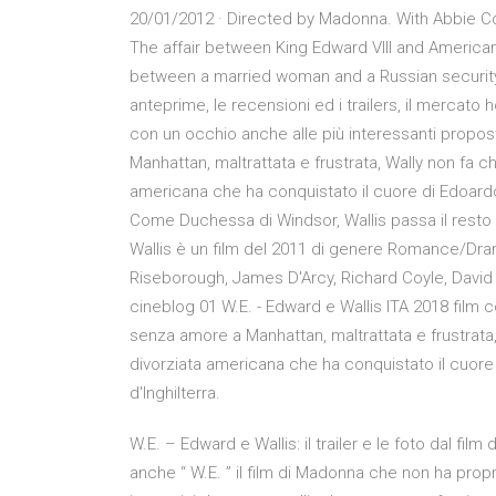
20/01/2012 · Directed by Madonna. With Abbie Co
The affair between King Edward VIII and Americ
between a married woman and a Russian security 
anteprime, le recensioni ed i trailers, il mercato
con un occhio anche alle più interessanti propos
Manhattan, maltrattata e frustrata, Wally non fa c
americana che ha conquistato il cuore di Edoardo V
Come Duchessa di Windsor, Wallis passa il resto de
Wallis è un film del 2011 di genere Romance/Dr
Riseborough, James D'Arcy, Richard Coyle, David 
cineblog 01 W.E. - Edward e Wallis ITA 2018 film c
senza amore a Manhattan, maltrattata e frustrata
divorziata americana che ha conquistato il cuore d
d'Inghilterra.
W.E. – Edward e Wallis: il trailer e le foto dal fi
anche “ W.E. ” il film di Madonna che non ha propri