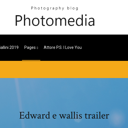
allini 2019
Pages
Attore P.s. I Love You
Edward e wallis trailer