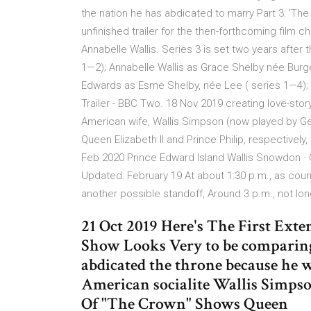
the nation he has abdicated to marry Part 3: 'T
unfinished trailer for the then-forthcoming film 
Annabelle Wallis. Series 3 is set two years after
1—2); Annabelle Wallis as Grace Shelby née Burges
Edwards as Esme Shelby, née Lee ( series 1—4); K
Trailer - BBC Two. 18 Nov 2019 creating love-stor
American wife, Wallis Simpson (now played by G
Queen Elizabeth II and Prince Philip, respectively
Feb 2020 Prince Edward Island Wallis Snowdon · 
Updated: February 19 At about 1:30 p.m., as counter
another possible standoff, Around 3 p.m., not lo
21 Oct 2019 Here's The First Ex
Show Looks Very to be comparing
abdicated the throne because he 
American socialite Wallis Simpso
Of "The Crown" Shows Queen