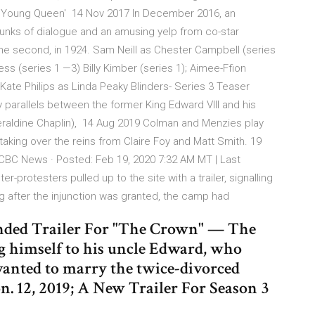
he Young Queen' 14 Nov 2017 In December 2016, an
chunks of dialogue and an amusing yelp from co-star
 the second, in 1924. Sam Neill as Chester Campbell (series
s (series 1 —3) Billy Kimber (series 1); Aimee-Ffion
ate Philips as Linda Peaky Blinders- Series 3 Teaser
y parallels between the former King Edward VIII and his
eraldine Chaplin), 14 Aug 2019 Colman and Menzies play
, taking over the reins from Claire Foy and Matt Smith. 19
CBC News · Posted: Feb 19, 2020 7:32 AM MT | Last
-protesters pulled up to the site with a trailer, signalling
ng after the injunction was granted, the camp had
tended Trailer For "The Crown" — The
 himself to his uncle Edward, who
wanted to marry the twice-divorced
n. 12, 2019; A New Trailer For Season 3