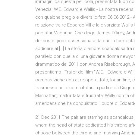
immagini da questa pellicola, presentata fuori co
Venezia. W.E. Edward e Wallis - La nostra recen
con qualche pregio e diversi difetti 06.06.2012 - 
relazione tra re Edoardo VIII e la divorziata Wall
pop star Madonna. Che dirige James D’Arcy, Andr
dei nostri giorni ossessionata da quella tormentat
abdicare al […] La storia d'amore scandalosa fra r
parallelo con quella di una giovane donna newyorkese
drammatico del 2011 con Andrea Riseborough, Ab
presentiamo i Trailer del film ''W.E. - Edward e Willi
comparazione con altre opere, foto, locandine, cu
trasmesso nei cinema italiani a partire da Giugn
Manhattan, maltrattata e frustrata, Wally non fa c
americana che ha conquistato il cuore di Edoardo V
21 Dec 2011 The pair are starring as scandalous 
whom the head of state abdicated his throne aft
choose between the throne and marrying American 