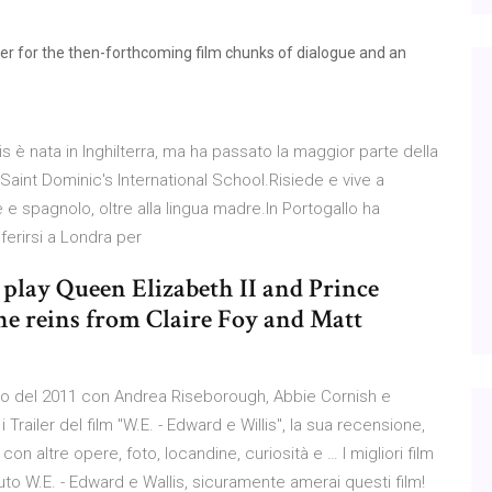
er for the then-forthcoming film chunks of dialogue and an
is è nata in Inghilterra, ma ha passato la maggior parte della
 Saint Dominic's International School.Risiede e vive a
e spagnolo, oltre alla lingua madre.In Portogallo ha
ferirsi a Londra per
play Queen Elizabeth II and Prince
the reins from Claire Foy and Matt
atico del 2011 con Andrea Riseborough, Abbie Cornish e
ailer del film ''W.E. - Edward e Willis'', la sua recensione,
 con altre opere, foto, locandine, curiosità e … I migliori film
ciuto W.E. - Edward e Wallis, sicuramente amerai questi film!