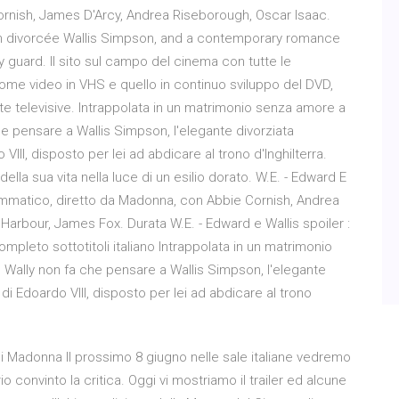
rnish, James D'Arcy, Andrea Riseborough, Oscar Isaac.
an divorcée Wallis Simpson, and a contemporary romance
guard. Il sito sul campo del cinema con tutte le
 home video in VHS e quello in continuo sviluppo del DVD,
te televisive. Intrappolata in un matrimonio senza amore a
he pensare a Wallis Simpson, l'elegante divorziata
III, disposto per lei ad abdicare al trono d'Inghilterra.
lla sua vita nella luce di un esilio dorato. W.E. - Edward E
ammatico, diretto da Madonna, con Abbie Cornish, Andrea
Harbour, James Fox. Durata W.E. - Edward e Wallis spoiler :
ompleto sottotitoli italiano Intrappolata in un matrimonio
, Wally non fa che pensare a Wallis Simpson, l'elegante
i Edoardo VIII, disposto per lei ad abdicare al trono
lm di Madonna Il prossimo 8 giugno nelle sale italiane vedremo
o convinto la critica. Oggi vi mostriamo il trailer ed alcune