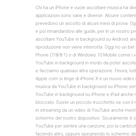
Chi ha un iPhone e vuole ascoltare musica ha dive
applicazioni sono varie e diverse. Alcune contemp
prevedono un ascolto di alcuni mesi di prova. Ogg
e poi rimandandovi alle guide, per In un nostro 
ascoltare YouTube in background su Android: anch
riproduzione non viene interrotta. Oggi ho un be
Phone (7/8/8.1) o di Windows 10 Mobile come i var
YouTube in background in modo da poter ascolta
e facciamo qualsiasi altra operazione. Finora, tu
Apple.com si tinge di iPhone X e un nuovo video 
musica da YouTube in background su iPhone senza
YouTube in background su iPhone e iPad anche m
bloccato. Esiste un piccolo trucchetto se con il
in streaming da un video di YouTube anche mentr
schermo del nostro dispositivo. Sicuramente è ca
YouTube per sentire una canzone, poi la canticch
facendo altro, oppure spegnendo lo schermo dell