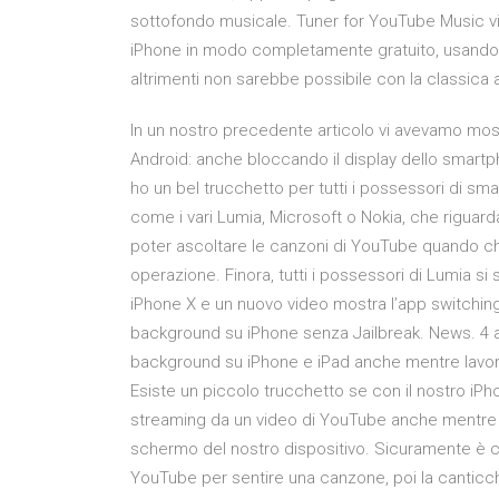
sottofondo musicale. Tuner for YouTube Music vi 
iPhone in modo completamente gratuito, usando
altrimenti non sarebbe possibile con la classica
In un nostro precedente articolo vi avevamo mo
Android: anche bloccando il display dello smartph
ho un bel trucchetto per tutti i possessori di 
come i vari Lumia, Microsoft o Nokia, che riguard
poter ascoltare le canzoni di YouTube quando chi
operazione. Finora, tutti i possessori di Lumia s
iPhone X e un nuovo video mostra l’app switchin
background su iPhone senza Jailbreak. News. 4 a
background su iPhone e iPad anche mentre lavor
Esiste un piccolo trucchetto se con il nostro iP
streaming da un video di YouTube anche mentre a
schermo del nostro dispositivo. Sicuramente è ca
YouTube per sentire una canzone, poi la canticch