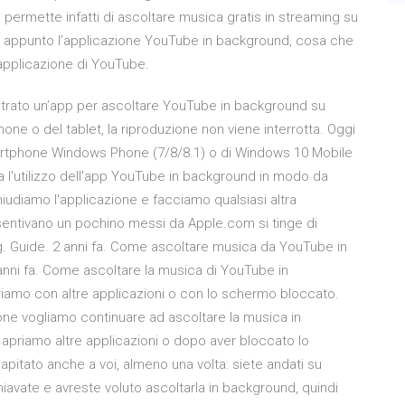
permette infatti di ascoltare musica gratis in streaming su
 appunto l’applicazione YouTube in background, cosa che
 applicazione di YouTube.
strato un’app per ascoltare YouTube in background su
one o del tablet, la riproduzione non viene interrotta. Oggi
smartphone Windows Phone (7/8/8.1) o di Windows 10 Mobile
a l'utilizzo dell'app YouTube in background in modo da
udiamo l'applicazione e facciamo qualsiasi altra
i sentivano un pochino messi da Apple.com si tinge di
g. Guide. 2 anni fa. Come ascoltare musica da YouTube in
nni fa. Come ascoltare la musica di YouTube in
iamo con altre applicazioni o con lo schermo bloccato.
hone vogliamo continuare ad ascoltare la musica in
priamo altre applicazioni o dopo aver bloccato lo
pitato anche a voi, almeno una volta: siete andati su
iavate e avreste voluto ascoltarla in background, quindi