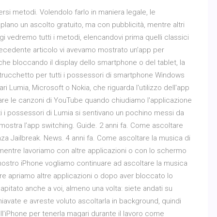
rsi metodi. Volendolo farlo in maniera legale, le
lano un ascolto gratuito, ma con pubblicità, mentre altri
i vedremo tutti i metodi, elencandovi prima quelli classici
precedente articolo vi avevamo mostrato un’app per
e bloccando il display dello smartphone o del tablet, la
l trucchetto per tutti i possessori di smartphone Windows
i Lumia, Microsoft o Nokia, che riguarda l'utilizzo dell'app
re le canzoni di YouTube quando chiudiamo l'applicazione
tti i possessori di Lumia si sentivano un pochino messi da
mostra l’app switching. Guide. 2 anni fa. Come ascoltare
 Jailbreak. News. 4 anni fa. Come ascoltare la musica di
entre lavoriamo con altre applicazioni o con lo schermo
 nostro iPhone vogliamo continuare ad ascoltare la musica
e apriamo altre applicazioni o dopo aver bloccato lo
pitato anche a voi, almeno una volta: siete andati su
iavate e avreste voluto ascoltarla in background, quindi
'iPhone per tenerla magari durante il lavoro come