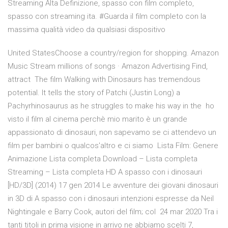
Streaming Alta Definizione, spasso con film completo,
spasso con streaming ita. #Guarda il film completo con la
massima qualità video da qualsiasi dispositivo
United StatesChoose a country/region for shopping. Amazon
Music Stream millions of songs · Amazon Advertising Find,
attract The film Walking with Dinosaurs has tremendous
potential. It tells the story of Patchi (Justin Long) a
Pachyrhinosaurus as he struggles to make his way in the ho
visto il film al cinema perchè mio marito è un grande
appassionato di dinosauri, non sapevamo se ci attendevo un
film per bambini o qualcos'altro e ci siamo Lista Film: Genere
Animazione Lista completa Download – Lista completa
Streaming – Lista completa HD A spasso con i dinosauri
[HD/3D] (2014) 17 gen 2014 Le avventure dei giovani dinosauri
in 3D di A spasso con i dinosauri intenzioni espresse da Neil
Nightingale e Barry Cook, autori del film; col 24 mar 2020 Tra i
tanti titoli in prima visione in arrivo ne abbiamo scelti 7,