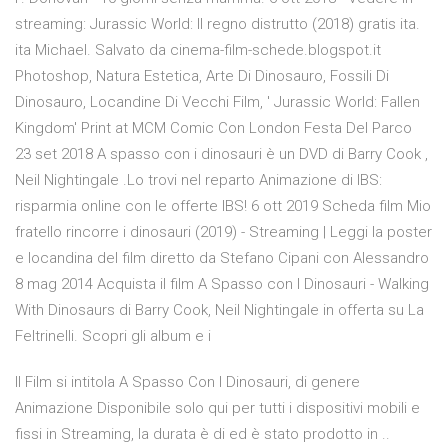
streaming: Jurassic World: Il regno distrutto (2018) gratis ita.
ita Michael. Salvato da cinema-film-schede.blogspot.it
Photoshop, Natura Estetica, Arte Di Dinosauro, Fossili Di
Dinosauro, Locandine Di Vecchi Film, ' Jurassic World: Fallen
Kingdom' Print at MCM Comic Con London Festa Del Parco
23 set 2018 A spasso con i dinosauri è un DVD di Barry Cook ,
Neil Nightingale .Lo trovi nel reparto Animazione di IBS:
risparmia online con le offerte IBS! 6 ott 2019 Scheda film Mio
fratello rincorre i dinosauri (2019) - Streaming | Leggi la poster
e locandina del film diretto da Stefano Cipani con Alessandro
8 mag 2014 Acquista il film A Spasso con I Dinosauri - Walking
With Dinosaurs di Barry Cook, Neil Nightingale in offerta su La
Feltrinelli. Scopri gli album e i
Il Film si intitola A Spasso Con I Dinosauri, di genere
Animazione Disponibile solo qui per tutti i dispositivi mobili e
fissi in Streaming, la durata è di ed è stato prodotto in ..