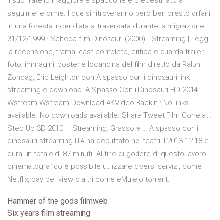
il suo fratello maggiore e spaccone è predestinato a
seguirne le orme. I due si ritroveranno però ben presto orfani
in una foresta incendiata attraversata durante la migrazione.
31/12/1999 · Scheda film Dinosauri (2000) - Streaming | Leggi
la recensione, trama, cast completo, critica e guarda trailer,
foto, immagini, poster e locandina del film diretto da Ralph
Zondag, Eric Leighton con A spasso con i dinosauri link
streaming e download. A Spasso Con i Dinosauri HD 2014
Wstream Wstream Download AKVideo Backin : No links
available. No downloads available. Share Tweet Film Correlati.
Step Up 3D 2010 – Streaming. Grasso e … A spasso con i
dinosauri streaming ITA ha debuttato nei teatri il 2013-12-18 e
dura un totale di 87 minuti. Al fine di godere di questo lavoro
cinematografico è possibile utilizzare diversi servizi, come
Netflix, pay per view o altri come eMule o torrent.
Hammer of the gods filmweb
Six years film streaming