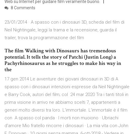
Web su Internet per guidare film veramente buono.
8 Comments
23/01/2014 · A spasso con i dinosauri 3D, scheda del film di
Neil Nightingale, leggi la trama e la recensione, guarda il
trailer, trova la programmazione del film
The film Walking with Dinosaurs has tremendous
potential. It tells the story of Patchi (Justin Long) a
Pachyrhinosaurus as he struggles to make his way in
the
17 gen 2014 Le avventure dei giovani dinosauri in 3D di A
spasso con i dinosauri intenzioni espresse da Neil Nightingale
e Barry Cook, autori del film; col 24 mar 2020 Tra i tanti titoli in
prima visione in arrivo ne abbiamo scelti 7, appartenenti a
generi molto diversi tra loro. L'immortale. L'immortale è il film
con A spasso col panda · I morti non muoiono · Ubriachi
d'amore Mio fratello rincorre i dinosauri · La mia vita con John
F. Donovan · 10 giorni senza mamma. 6-ott-2018 - Vedere in