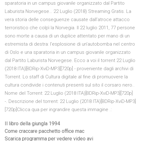
sparatoria in un campus giovanile organizzato dal Partito
Laburista Norvegese… 22 Luglio (2018) Streaming Gratis. La
vera storia delle conseguenze causate dall’atroce attacco
terroristico che colpì la Norvegia. Il 22 luglio 2011, 77 persone
sono morte a causa di un duplice attentato per mano di un
estremista di destra: l’esplosione di un’autobomba nel centro
di Oslo e una sparatoria in un campus giovanile organizzato
dal Partito Laburista Norvegese. Ecco a voi il torrent 22 Luglio
(2018 ITA)[BDRip-XviD-MP3][720p] - proveniente dagli archivi di
Torrent. Lo staff di Cultura digitale al fine di promuovere la
cultura condivide i contenuti presenti sul sito il corsaro nero..
Nome del Torrent: 22 Luglio (2018 ITA)[BDRip-XviD-MP3][720p]
-. Descrizione del torrent: 22 Luglio (2018 ITA)[BDRip-XviD-MP3]
[720p]Clicca qua per ingrandire questa immagine .:
Il libro della giungla 1994
Come craccare pacchetto office mac
Scarica programma per vedere video avi