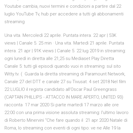
Youtube cambia, nuovi termini e condizioni a partire dal 22
luglio YouTube Tv, hub per accedere a tutti gli abbonamenti
streaming
Una vita. Mercoledì 22 aprile. Puntata intera. 22 apr | 53K
views | Canale 5. 25 min · Una vita. Martedì 21 aprile. Puntata
intera. 21 apr | 91K views | Canale 5. 22 lug 2019 in streaming:
ogni lunedì in diretta alle 21,25 su Mediaset Play Diretta
Canale 5: tutti gli episodi quando vuoi in streaming: sul sito
Witty.tv. ( Guarda la diretta streaming di Paramount Network,
Canale 27 del DTT e canale 27 su Tivusat. 4 set 2018 Nel film
22 LUGLIO il regista candidato all'Oscar Paul Greengrass
(CAPTAIN PHILLIPS - ATTACCO IN MARE APERTO, UNITED 93)
racconta 17 mar 2020 Si parte martedì 17 marzo alle ore
22:00 con una prima visione assoluta streaming: l'ultimo lavoro
di Roberto Minervini “Che fare quando il 21 apr 2020 Natale di
Roma, lo streaming con eventi di ogni tipo: ve ne Alle 19 la