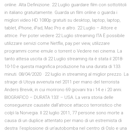
online. Alta Definizione. 22 Luglio guardare film con sottotitoli
in italiano gratuitamente. Guarda un film online o guarda i
migliori video HD 1080p gratuiti su desktop, laptop, laptop,
tablet, iPhone, iPad, Mac Pro e altro. 22 Luglio – Attore e
attrice. Per poter vedere 22 Luglio streaming ITA È possibile
utilizzare servizi come Netflix, pay per view, utilizzare
programmi come emule o torrent o Vedere nei cinema. La
tanto attesa uscita di 22 Luglio streaming ita è stata il 2018-
10-10 e questa magnifica produzione ha una durata di 133
minuti. 08/04/2020 · 22 luglio in streaming al miglior prezzo. La
strage di Utoya avvenuta nel 2011 per mano del terrorista
Anders Breivik, in cui morirono 69 giovani tra i 14 e i 20 anni.
BIOGRAFICO – DURATA 133′ – USA. La vera storia delle
conseguenze causate dall’atroce attacco terroristico che
colpì la Norvegia. Il 22 luglio 2011, 77 persone sono morte a
causa di un duplice attentato per mano di un estremista di
destra: l’esplosione di un’autobomba nel centro di Oslo e una