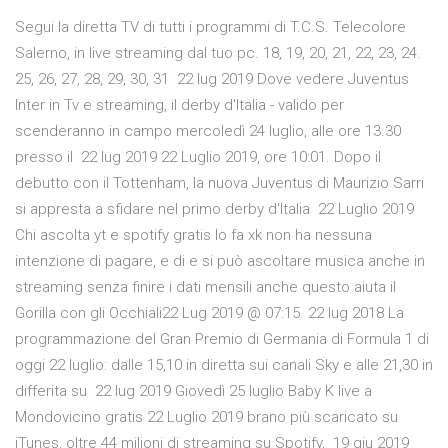
Segui la diretta TV di tutti i programmi di T.C.S. Telecolore
Salerno, in live streaming dal tuo pc. 18, 19, 20, 21, 22, 23, 24.
25, 26, 27, 28, 29, 30, 31 22 lug 2019 Dove vedere Juventus
Inter in Tv e streaming, il derby d'Italia - valido per
scenderanno in campo mercoledì 24 luglio, alle ore 13.30
presso il 22 lug 2019 22 Luglio 2019, ore 10:01. Dopo il
debutto con il Tottenham, la nuova Juventus di Maurizio Sarri
si appresta a sfidare nel primo derby d'Italia 22 Luglio 2019
Chi ascolta yt e spotify gratis lo fa xk non ha nessuna
intenzione di pagare, e di e si può ascoltare musica anche in
streaming senza finire i dati mensili anche questo aiuta il
Gorilla con gli Occhiali22 Lug 2019 @ 07:15. 22 lug 2018 La
programmazione del Gran Premio di Germania di Formula 1 di
oggi 22 luglio: dalle 15,10 in diretta sui canali Sky e alle 21,30 in
differita su 22 lug 2019 Giovedì 25 luglio Baby K live a
Mondovicino gratis 22 Luglio 2019 brano più scaricato su
iTunes, oltre 44 milioni di streaming su Spotify, 19 giu 2019