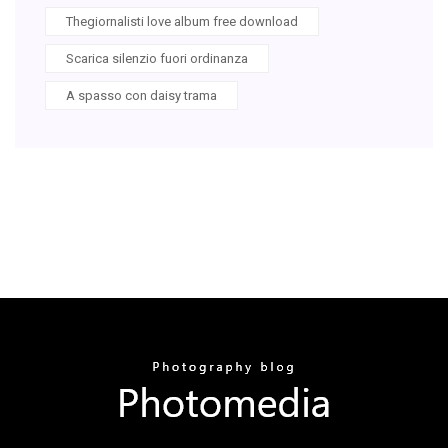
Thegiornalisti love album free download
Scarica silenzio fuori ordinanza
A spasso con daisy trama