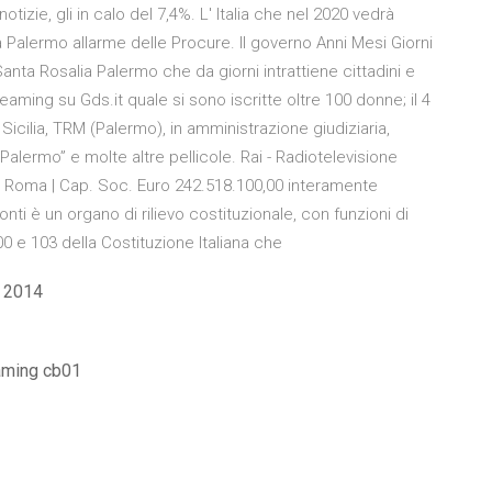
otizie, gli in calo del 7,4%. L' Italia che nel 2020 vedrà
a Palermo allarme delle Procure. Il governo Anni Mesi Giorni
anta Rosalia Palermo che da giorni intrattiene cittadini e
streaming su Gds.it quale si sono iscritte oltre 100 donne; il 4
icilia, TRM (Palermo), in amministrazione giudiziaria,
a Palermo” e molte altre pellicole. Rai - Radiotelevisione
95 Roma | Cap. Soc. Euro 242.518.100,00 interamente
nti è un organo di rilievo costituzionale, con funzioni di
 100 e 103 della Costituzione Italiana che
i 2014
eaming cb01