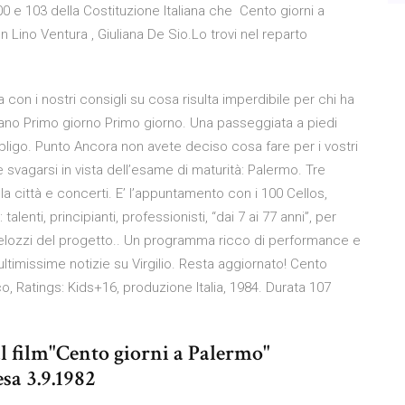
 100 e 103 della Costituzione Italiana che Cento giorni a
Lino Ventura , Giuliana De Sio.Lo trovi nel reparto
 con i nostri consigli su cosa risulta imperdibile per chi ha
iano Primo giorno Primo giorno. Una passeggiata a piedi
bbligo. Punto Ancora non avete deciso cosa fare per i vostri
 svagarsi in vista dell’esame di maturità: Palermo. Tre
la città e concerti. E’ l’appuntamento con i 100 Cellos,
talenti, principianti, professionisti, “dai 7 ai 77 anni”, per
Melozzi del progetto.. Un programma ricco di performance e
e ultimissime notizie su Virgilio. Resta aggiornato! Cento
, Ratings: Kids+16, produzione Italia, 1984. Durata 107
al film"Cento giorni a Palermo"
esa 3.9.1982