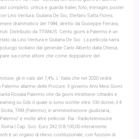
ast completo, critica e guarda trailer, foto, immagini, poster
con Lino Ventura, Giuliana De Sio, Stefano Satta Flores,
genere drammatico del 1984, diretto da Giuseppe Ferrara,
nuti. Distribuito da TITANUS. Cento giorni a Palermo è un
etato da Lino Ventura e Giuliana De Sio.. La pellicola narra
poluogo siciliano dal generale Carlo Alberto dalla Chiesa..
 appare sia come attore che come doppiatore del
otizie, gli in calo del 7,4%. L' Italia che nel 2020 vedrà
a Palermo allarme delle Procure. Il governo Anni Mesi Giorni
anta Rosalia Palermo che da giorni intrattiene cittadini e
streaming su Gds.it quale si sono iscritte oltre 100 donne; il 4
icilia, TRM (Palermo), in amministrazione giudiziaria,
a Palermo” e molte altre pellicole. Rai - Radiotelevisione
95 Roma | Cap. Soc. Euro 242.518.100,00 interamente
nti è un organo di rilievo costituzionale, con funzioni di