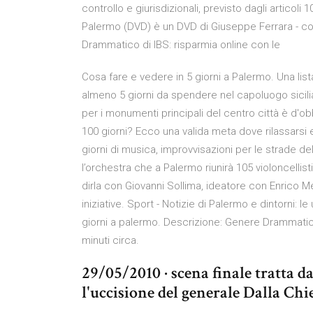
controllo e giurisdizionali, previsto dagli articoli
Palermo (DVD) è un DVD di Giuseppe Ferrara - con 
Drammatico di IBS: risparmia online con le
Cosa fare e vedere in 5 giorni a Palermo. Una lista
almeno 5 giorni da spendere nel capoluogo sicil
per i monumenti principali del centro città è d'o
100 giorni? Ecco una valida meta dove rilassarsi e
giorni di musica, improvvisazioni per le strade del
l’orchestra che a Palermo riunirà 105 violoncellisti: 
dirla con Giovanni Sollima, ideatore con Enrico 
iniziative. Sport - Notizie di Palermo e dintorni: l
giorni a palermo. Descrizione: Genere Drammatico
minuti circa.
29/05/2010 · scena finale tratta d
l'uccisione del generale Dalla Chi