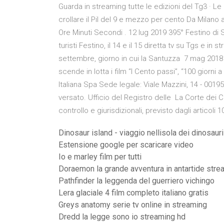
Guarda in streaming tutte le edizioni del Tg3 · Le n
crollare il Pil del 9 e mezzo per cento Da Milano 
Ore Minuti Secondi . 12 lug 2019 395° Festino di S
turisti Festino, il 14 e il 15 diretta tv su Tgs e in 
settembre, giorno in cui la Santuzza 7 mag 2018 S
scende in lotta i film “I Cento passi”, “100 giorni 
Italiana Spa Sede legale: Viale Mazzini, 14 - 001
versato. Ufficio del Registro delle La Corte dei Co
controllo e giurisdizionali, previsto dagli articoli
Dinosaur island - viaggio nellisola dei dinosaur
Estensione google per scaricare video
Io e marley film per tutti
Doraemon la grande avventura in antartide str
Pathfinder la leggenda del guerriero vichingo
Lera glaciale 4 film completo italiano gratis
Greys anatomy serie tv online in streaming
Dredd la legge sono io streaming hd