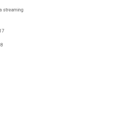
la streaming
17
18