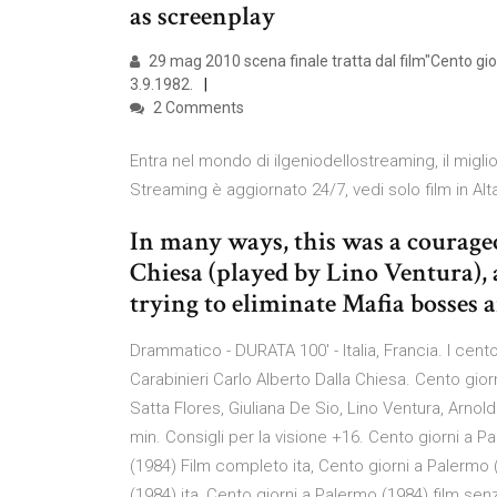
as screenplay
29 mag 2010 scena finale tratta dal film"Cento gior
3.9.1982.
2 Comments
Entra nel mondo di ilgeniodellostreaming, il miglio
Streaming è aggiornato 24/7, vedi solo film in Alt
In many ways, this was a courage
Chiesa (played by Lino Ventura), a
trying to eliminate Mafia bosses 
Drammatico - DURATA 100′ - Italia, Francia. I cen
Carabinieri Carlo Alberto Dalla Chiesa. Cento gio
Satta Flores, Giuliana De Sio, Lino Ventura, Arnol
min. Consigli per la visione +16. Cento giorni a 
(1984) Film completo ita, Cento giorni a Palermo
(1984) ita, Cento giorni a Palermo (1984) film sen