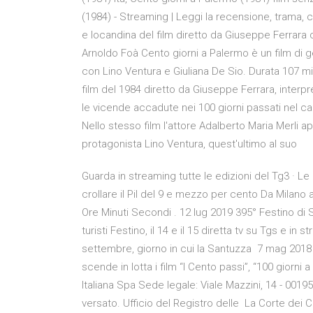
(1984) - Streaming | Leggi la recensione, trama, c
e locandina del film diretto da Giuseppe Ferrara 
Arnoldo Foà Cento giorni a Palermo è un film di 
con Lino Ventura e Giuliana De Sio. Durata 107 mi
film del 1984 diretto da Giuseppe Ferrara, interpr
le vicende accadute nei 100 giorni passati nel ca
Nello stesso film l'attore Adalberto Maria Merli
protagonista Lino Ventura, quest'ultimo al suo
Guarda in streaming tutte le edizioni del Tg3 · Le n
crollare il Pil del 9 e mezzo per cento Da Milano 
Ore Minuti Secondi . 12 lug 2019 395° Festino di S
turisti Festino, il 14 e il 15 diretta tv su Tgs e in 
settembre, giorno in cui la Santuzza 7 mag 2018 S
scende in lotta i film “I Cento passi”, “100 giorni 
Italiana Spa Sede legale: Viale Mazzini, 14 - 001
versato. Ufficio del Registro delle La Corte dei Co