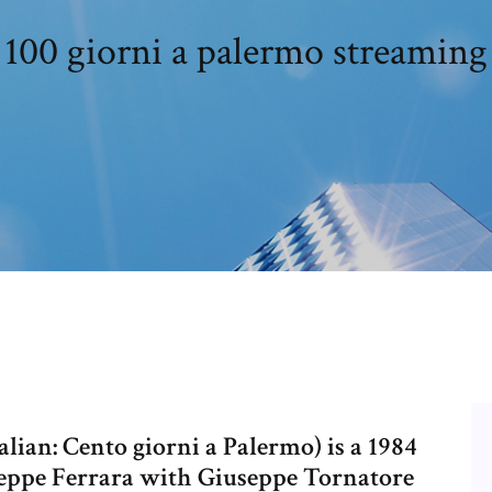
100 giorni a palermo streaming
ian: Cento giorni a Palermo) is a 1984
useppe Ferrara with Giuseppe Tornatore