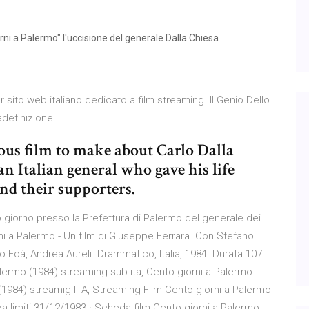
ni a Palermo" l'uccisione del generale Dalla Chiesa
r sito web italiano dedicato a film streaming. Il Genio Dello
adefinizione.
ous film to make about Carlo Dalla
n Italian general who gave his life
and their supporters.
to giorno presso la Prefettura di Palermo del generale dei
rni a Palermo - Un film di Giuseppe Ferrara. Con Stefano
do Foà, Andrea Aureli. Drammatico, Italia, 1984. Durata 107
Palermo (1984) streaming sub ita, Cento giorni a Palermo
 (1984) streamig ITA, Streaming Film Cento giorni a Palermo
za limiti 31/12/1983 · Scheda film Cento giorni a Palermo