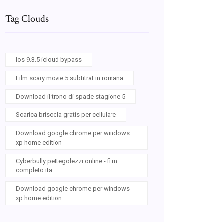
Tag Clouds
Ios 9.3.5 icloud bypass
Film scary movie 5 subtitrat in romana
Download il trono di spade stagione 5
Scarica briscola gratis per cellulare
Download google chrome per windows
xp home edition
Cyberbully pettegolezzi online - film
completo ita
Download google chrome per windows
xp home edition